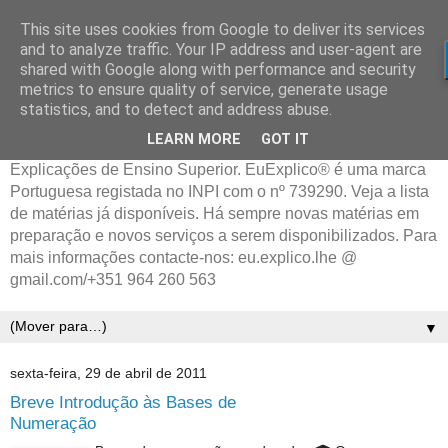
This site uses cookies from Google to deliver its services
and to analyze traffic. Your IP address and user-agent are
shared with Google along with performance and security
metrics to ensure quality of service, generate usage
statistics, and to detect and address abuse.
LEARN MORE
GOT IT
Explicações de Ensino Superior. EuExplico® é uma marca
Portuguesa registada no INPI com o nº 739290. Veja a lista
de matérias já disponíveis. Há sempre novas matérias em
preparação e novos serviços a serem disponibilizados. Para
mais informações contacte-nos: eu.explico.lhe @
gmail.com/+351 964 260 563
▼
sexta-feira, 29 de abril de 2011
Breve Introdução às Bases de
Numeração