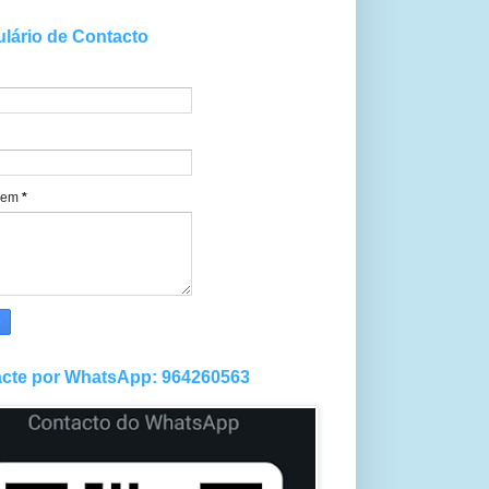
lário de Contacto
gem
*
cte por WhatsApp: 964260563