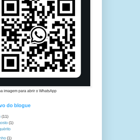
na imagem para abrir o WhatsApp
vo do blogue
6
(11)
gosto
(1)
quérito
unho
(1)