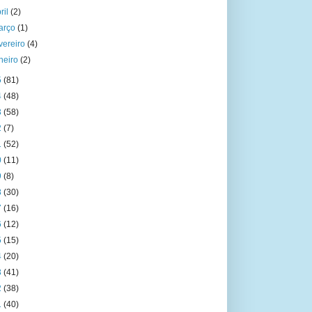
ril
(2)
arço
(1)
vereiro
(4)
aneiro
(2)
5
(81)
4
(48)
3
(58)
2
(7)
1
(52)
0
(11)
9
(8)
8
(30)
7
(16)
6
(12)
5
(15)
4
(20)
3
(41)
2
(38)
1
(40)