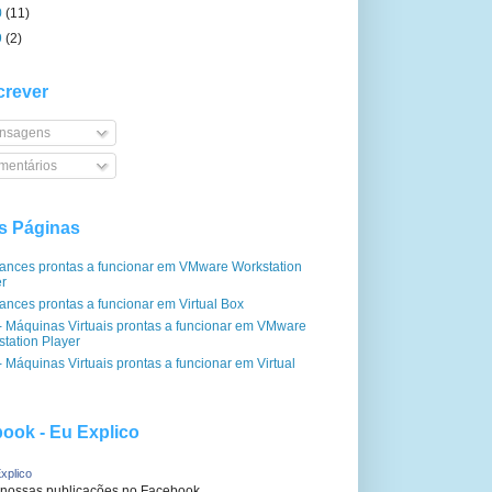
0
(11)
9
(2)
rever
nsagens
entários
s Páginas
iances prontas a funcionar em VMware Workstation
er
ances prontas a funcionar em Virtual Box
- Máquinas Virtuais prontas a funcionar em VMware
tation Player
 Máquinas Virtuais prontas a funcionar em Virtual
ook - Eu Explico
xplico
 nossas publicações no Facebook