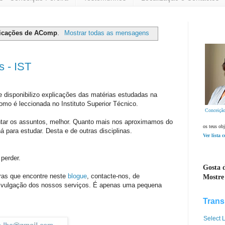
icações de AComp
.
Mostrar todas as mensagens
s - IST
e disponibilizo explicações das matérias estudadas na
como é leccionada no Instituto Superior Técnico.
Conceição
ntar os assuntos, melhor. Quanto mais nos aproximamos do
os teus obj
 para estudar. Desta e de outras disciplinas.
Ver lista 
perder.
Gosta d
tras que encontre neste
blogue
, contacte-nos, de
Mostre
divulgação dos nossos serviços. É apenas uma pequena
Trans
Select