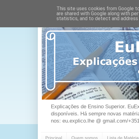
This site uses cookies from Google to 
are shared with Google along with per
statistics, and to detect and address
Explicações de Ensino Superior. EuEx
disponíveis. Há sempre novas matéri
nos: eu.explico.lhe @ gmail.com/+35
Principal
Quem somos
Lista de Matéri