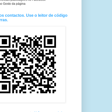
no Gosto da página
os contactos. Use o leitor de código
rras.