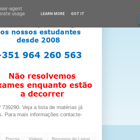
 user-agent
nerate usage
LEARN MORE
GOT IT
39290. Veja a lista de matérias já
s. Para mais informações contacte-
Preços
Vídeos
Resumos de Livros