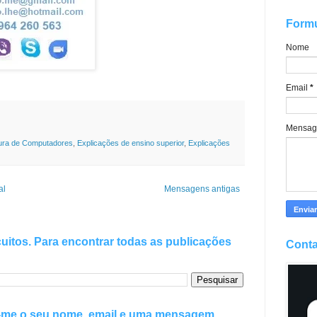
Formu
Nome
Email
*
Mensa
tura de Computadores
,
Explicações de ensino superior
,
Explicações
al
Mensagens antigas
uitos. Para encontrar todas as publicações
Conta
e-me o seu nome, email e uma mensagem