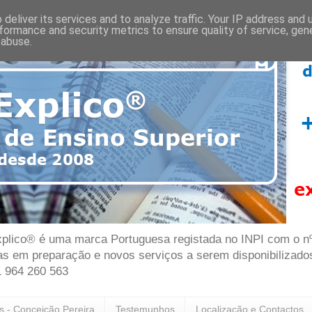
deliver its services and to analyze traffic. Your IP address and
formance and security metrics to ensure quality of service, ge
 abuse.
plico® é uma marca Portuguesa registada no INPI com o nº 7
as em preparação e novos serviços a serem disponibilizado
1 964 260 563
as - Conceição Pereira
Testemunhos
Localização e Contactos