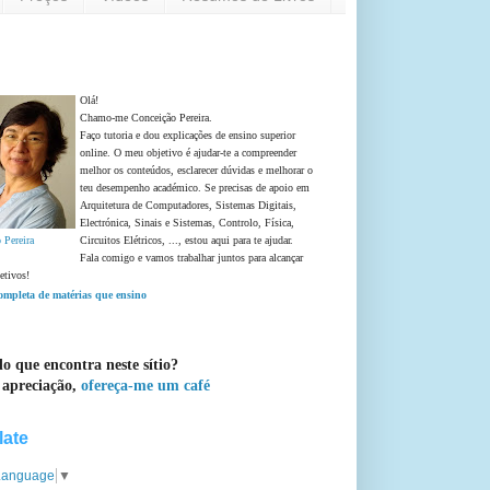
Olá!
Chamo-me Conceição Pereira.
Faço tutoria e dou explicações de ensino superior
online. O meu objetivo é ajudar-te a compreender
melhor os conteúdos, esclarecer dúvidas e melhorar o
teu desempenho académico. Se precisas de apoio em
Arquitetura de Computadores, Sistemas Digitais,
Electrónica, Sinais e Sistemas, Controlo, Física,
 Pereira
Circuitos Elétricos, ..., estou aqui para te ajudar.
Fala comigo e vamos trabalhar juntos para alcançar
etivos!
completa de matérias que ensino
o que encontra neste sítio?
 apreciação,
ofereça-me um café
late
 Language
▼