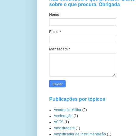
sobre o que procura. Obrigada
Nome
Email
*
Mensagem
*
Publicações por tópicos
Academia Militar
(2)
Aceleração
(1)
ACTS
(1)
Amostragem
(1)
Amplificador de instrumentação
(1)