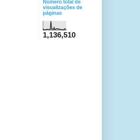
Número total de
visualizações de
páginas
1,136,510