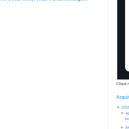
Clique 
Arqui
▼
202
▼
a
In
►
j