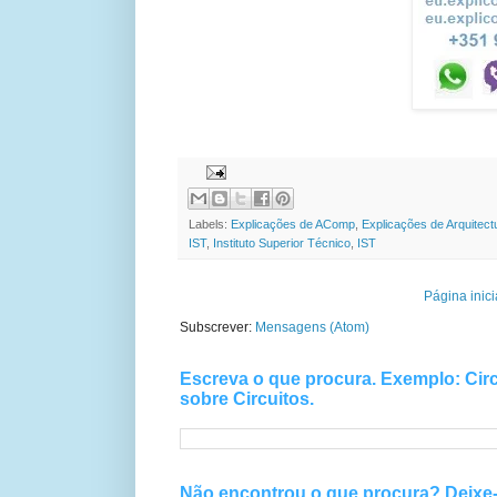
Labels:
Explicações de AComp
,
Explicações de Arquitec
IST
,
Instituto Superior Técnico
,
IST
Página inici
Subscrever:
Mensagens (Atom)
Escreva o que procura. Exemplo: Circ
sobre Circuitos.
Não encontrou o que procura? Deix