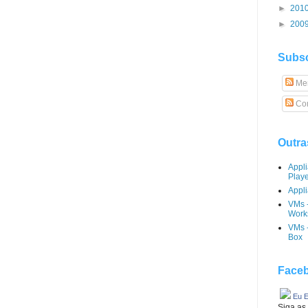
►
201
►
200
Subsc
Me
Com
Outra
Appl
Play
Appli
VMs 
Works
VMs -
Box
Faceb
Eu E
Siga as