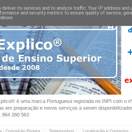
deliver its services and to analyze traffic. Your IP address and
formance and security metrics to ensure quality of service, ge
 abuse.
plico® é uma marca Portuguesa registada no INPI com o nº 7
as em preparação e novos serviços a serem disponibilizado
1 964 260 563
as - Conceição Pereira
Testemunhos
Localização e Contactos