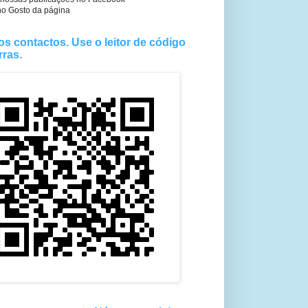
no Gosto da página
os contactos. Use o leitor de código
rras.