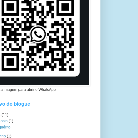
na imagem para abrir o WhatsApp
vo do blogue
6
(11)
gosto
(1)
quérito
unho
(1)