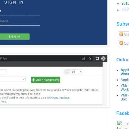
►
201
►
200
Subsc
Me
Com
Outra
Appl
Work
Appli
VMs 
Works
VMs -
Box
Faceb
Eu E
Siga as