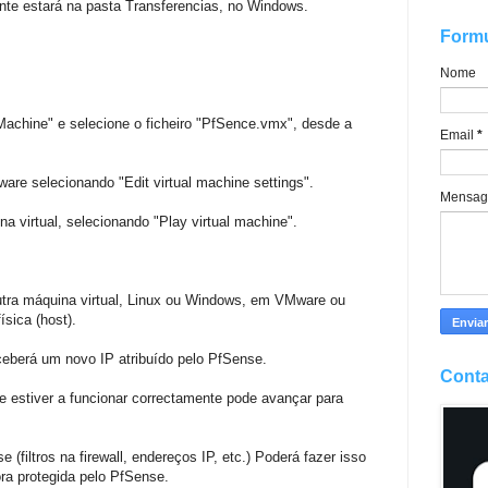
nte estará na pasta Transferencias, no Windows.
Formu
Nome
Machine" e selecione o ficheiro "PfSence.vmx", desde a
Email
*
dware selecionando "Edit virtual machine settings".
Mensa
 virtual, selecionando "Play virtual machine".
outra máquina virtual, Linux ou Windows, em VMware ou
sica (host).
eceberá um novo IP atribuído pelo PfSense.
Conta
Se estiver a funcionar correctamente pode avançar para
(filtros na firewall, endereços IP, etc.) Poderá fazer isso
ora protegida pelo PfSense.