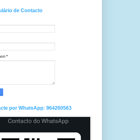
lário de Contacto
gem
*
cte por WhatsApp: 964260563