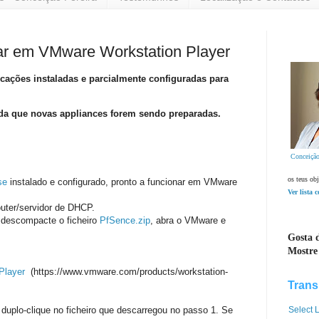
nar em VMware Workstation Player
icações instaladas e parcialmente configuradas para
da que novas appliances forem sendo preparadas.
Conceição
os teus obj
se
instalado e configurado, pronto a funcionar em VMware
Ver lista 
outer/servidor de DHCP.
, descompacte o ficheiro
PfSence.zip
, abra o VMware e
Gosta d
Mostre
Player
(https://www.vmware.com/products/workstation-
Trans
Select
duplo-clique no ficheiro que descarregou no passo 1. Se