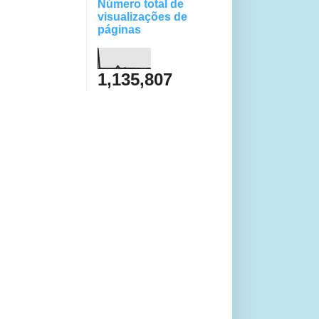
Número total de
visualizações de
páginas
1,135,807