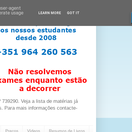
 user-agent
nerate usage
LEARN MORE
GOT IT
39290. Veja a lista de matérias já
s. Para mais informações contacte-
Preços
Vídeos
Resumos de Livros