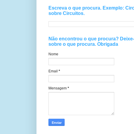
Escreva o que procura. Exemplo: Circ
sobre Circuitos.
Não encontrou o que procura? Deix
sobre o que procura. Obrigada
Nome
Email
*
Mensagem
*