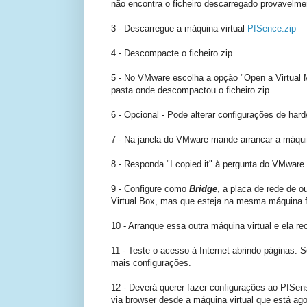
não encontra o ficheiro descarregado provavelme
3 - Descarregue a máquina virtual
PfSence.zip
4 - Descompacte o ficheiro zip.
5 - No VMware escolha a opção "Open a Virtual 
pasta onde descompactou o ficheiro zip.
6 - Opcional - Pode alterar configurações de har
7 - Na janela do VMware mande arrancar a máquina
8 - Responda "I copied it" à pergunta do VMware.
9 - Configure como
Bridge
, a placa de rede de 
Virtual Box, mas que esteja na mesma máquina fí
10 - Arranque essa outra máquina virtual e ela r
11 - Teste o acesso à Internet abrindo páginas. 
mais configurações.
12 - Deverá querer fazer configurações ao PfSense 
via browser desde a máquina virtual que está ag