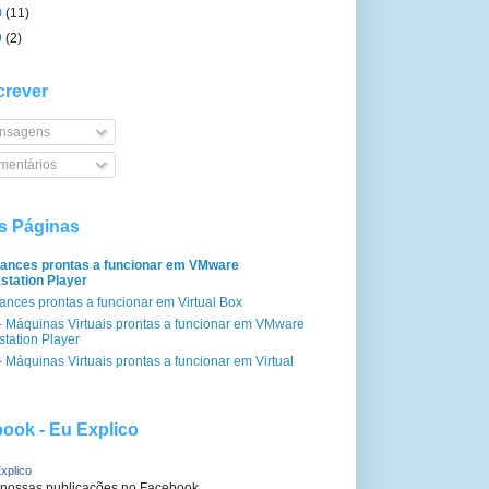
0
(11)
9
(2)
rever
nsagens
entários
s Páginas
iances prontas a funcionar em VMware
station Player
ances prontas a funcionar em Virtual Box
- Máquinas Virtuais prontas a funcionar em VMware
tation Player
 Máquinas Virtuais prontas a funcionar em Virtual
ook - Eu Explico
xplico
 nossas publicações no Facebook