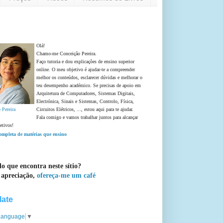
Olá!
Chamo-me Conceição Pereira.
Faço tutoria e dou explicações de ensino superior
online. O meu objetivo é ajudar-te a compreender
melhor os conteúdos, esclarecer dúvidas e melhorar o
teu desempenho académico. Se precisas de apoio em
Arquitetura de Computadores, Sistemas Digitais,
Electrónica, Sinais e Sistemas, Controlo, Física,
 Pereira
Circuitos Elétricos, ..., estou aqui para te ajudar.
Fala comigo e vamos trabalhar juntos para alcançar
etivos!
completa de matérias que ensino
o que encontra neste sítio?
 apreciação,
ofereça-me um café
late
 Language
▼