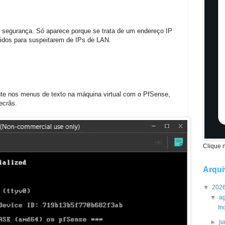
e segurança. Só aparece porque se trata de um endereço IP
inidos para suspeitarem de IPs de LAN.
te nos menus de texto na máquina virtual com o PfSense,
ecrãs.
Clique 
Arqui
▼
202
▼
a
In
►
j