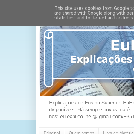
This site uses cookies from Google to 
are shared with Google along with per
statistics, and to detect and address
Explicações de Ensino Superior. EuEx
disponíveis. Há sempre novas matéri
nos: eu.explico.lhe @ gmail.com/+35
Principal
Quem somos
Lista de Matéri