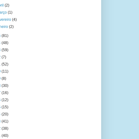
ril
(2)
arço
(1)
vereiro
(4)
aneiro
(2)
5
(81)
4
(48)
3
(59)
2
(7)
1
(52)
0
(11)
9
(8)
8
(30)
7
(16)
6
(12)
5
(15)
4
(20)
3
(41)
2
(38)
1
(40)