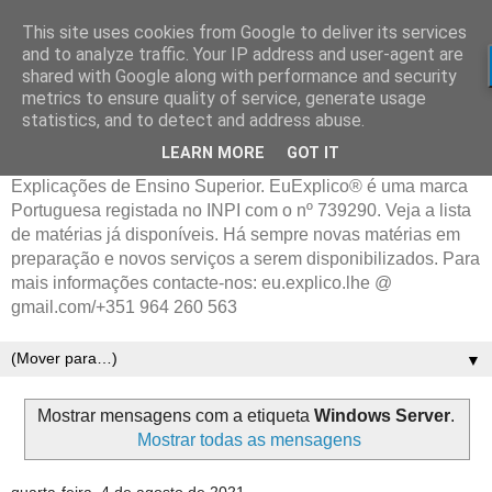
This site uses cookies from Google to deliver its services
and to analyze traffic. Your IP address and user-agent are
shared with Google along with performance and security
metrics to ensure quality of service, generate usage
statistics, and to detect and address abuse.
LEARN MORE
GOT IT
Explicações de Ensino Superior. EuExplico® é uma marca
Portuguesa registada no INPI com o nº 739290. Veja a lista
de matérias já disponíveis. Há sempre novas matérias em
preparação e novos serviços a serem disponibilizados. Para
mais informações contacte-nos: eu.explico.lhe @
gmail.com/+351 964 260 563
▼
Mostrar mensagens com a etiqueta
Windows Server
.
Mostrar todas as mensagens