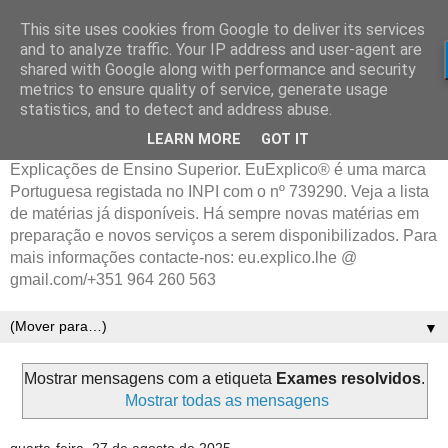
This site uses cookies from Google to deliver its services
and to analyze traffic. Your IP address and user-agent are
shared with Google along with performance and security
metrics to ensure quality of service, generate usage
statistics, and to detect and address abuse.
LEARN MORE
GOT IT
Explicações de Ensino Superior. EuExplico® é uma marca
Portuguesa registada no INPI com o nº 739290. Veja a lista
de matérias já disponíveis. Há sempre novas matérias em
preparação e novos serviços a serem disponibilizados. Para
mais informações contacte-nos: eu.explico.lhe @
gmail.com/+351 964 260 563
▼
Mostrar mensagens com a etiqueta
Exames resolvidos
.
Mostrar todas as mensagens