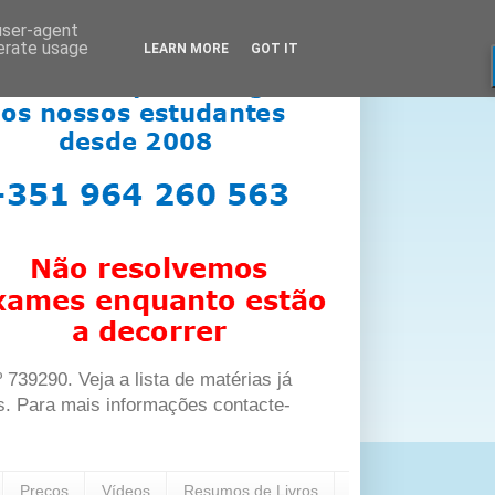
 user-agent
nerate usage
LEARN MORE
GOT IT
39290. Veja a lista de matérias já
s. Para mais informações contacte-
Preços
Vídeos
Resumos de Livros