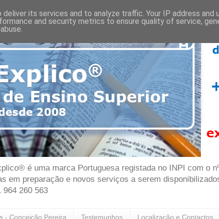
deliver its services and to analyze traffic. Your IP address and
formance and security metrics to ensure quality of service, ge
 abuse.
plico® é uma marca Portuguesa registada no INPI com o nº 7
as em preparação e novos serviços a serem disponibilizado
1 964 260 563
as - Conceição Pereira
Testemunhos
Localização e Contactos