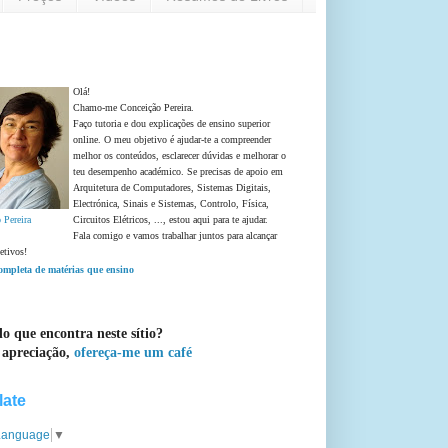
Olá!
Chamo-me Conceição Pereira.
Faço tutoria e dou explicações de ensino superior
online. O meu objetivo é ajudar-te a compreender
melhor os conteúdos, esclarecer dúvidas e melhorar o
teu desempenho académico. Se precisas de apoio em
Arquitetura de Computadores, Sistemas Digitais,
Electrónica, Sinais e Sistemas, Controlo, Física,
 Pereira
Circuitos Elétricos, ..., estou aqui para te ajudar.
Fala comigo e vamos trabalhar juntos para alcançar
etivos!
completa de matérias que ensino
o que encontra neste sítio?
 apreciação,
ofereça-me um café
late
 Language
▼