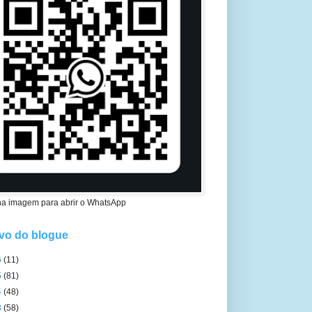
na imagem para abrir o WhatsApp
vo do blogue
6
(11)
5
(81)
4
(48)
3
(58)