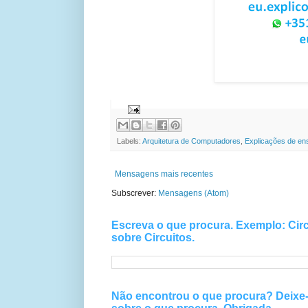
EuExplico Eu Explico Explic
Labels:
Arquitetura de Computadores
,
Explicações de ens
Mensagens mais recentes
Subscrever:
Mensagens (Atom)
Escreva o que procura. Exemplo: Circ
sobre Circuitos.
Não encontrou o que procura? Deix