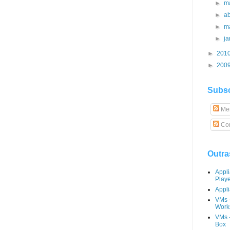
►
m
►
ab
►
m
►
j
►
201
►
200
Subsc
Me
Com
Outra
Appl
Play
Appli
VMs 
Works
VMs -
Box