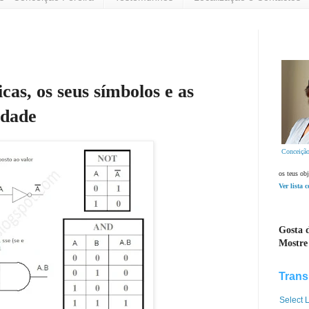
icas, os seus símbolos e as
rdade
Conceição
os teus obj
Ver lista 
Gosta d
Mostre
Trans
Select