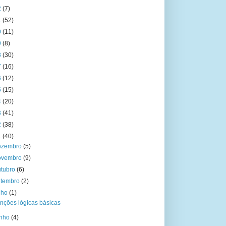
2
(7)
1
(52)
0
(11)
9
(8)
8
(30)
7
(16)
6
(12)
5
(15)
4
(20)
3
(41)
2
(38)
1
(40)
ezembro
(5)
ovembro
(9)
utubro
(6)
etembro
(2)
ulho
(1)
nções lógicas básicas
unho
(4)