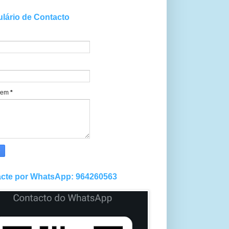
lário de Contacto
gem
*
cte por WhatsApp: 964260563