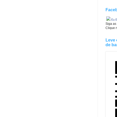
Faceb
Eu E
Siga as
Clique 
Leve 
de ba