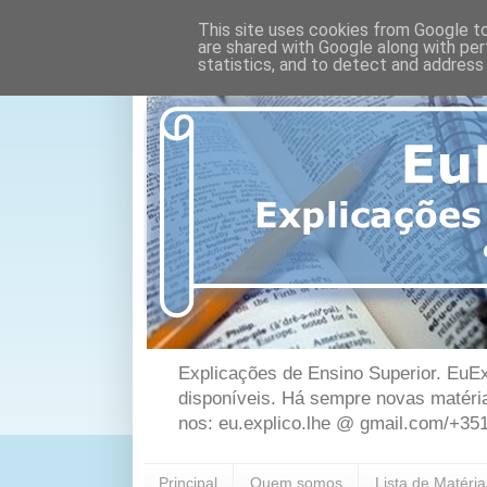
This site uses cookies from Google to 
are shared with Google along with per
statistics, and to detect and address
Explicações de Ensino Superior. EuEx
disponíveis. Há sempre novas matéri
nos: eu.explico.lhe @ gmail.com/+35
Principal
Quem somos
Lista de Matéri