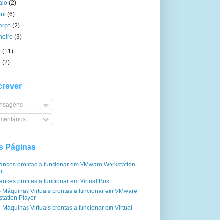
aio
(2)
ril
(6)
arço
(2)
aneiro
(3)
0
(11)
9
(2)
rever
nsagens
entários
s Páginas
iances prontas a funcionar em VMware Workstation
er
ances prontas a funcionar em Virtual Box
- Máquinas Virtuais prontas a funcionar em VMware
tation Player
 Máquinas Virtuais prontas a funcionar em Virtual