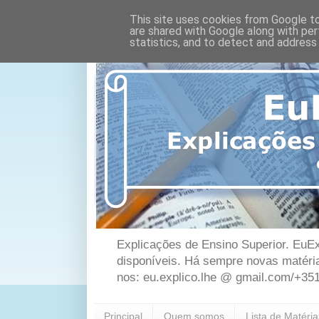
This site uses cookies from Google to 
are shared with Google along with per
statistics, and to detect and address
Explicações de Ensino Superior. EuEx
disponíveis. Há sempre novas matéri
nos: eu.explico.lhe @ gmail.com/+35
Principal
Quem somos
Lista de Matéri