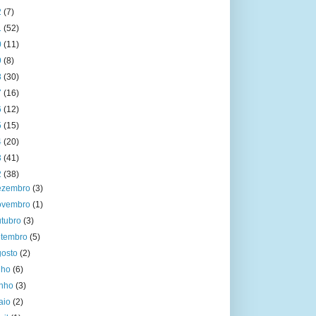
2
(7)
1
(52)
0
(11)
9
(8)
8
(30)
7
(16)
6
(12)
5
(15)
4
(20)
3
(41)
2
(38)
ezembro
(3)
ovembro
(1)
utubro
(3)
etembro
(5)
gosto
(2)
ulho
(6)
unho
(3)
aio
(2)