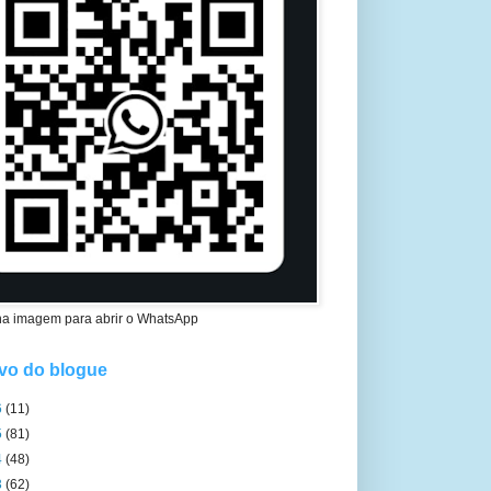
na imagem para abrir o WhatsApp
vo do blogue
6
(11)
5
(81)
4
(48)
3
(62)