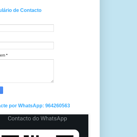
lário de Contacto
gem
*
cte por WhatsApp: 964260563