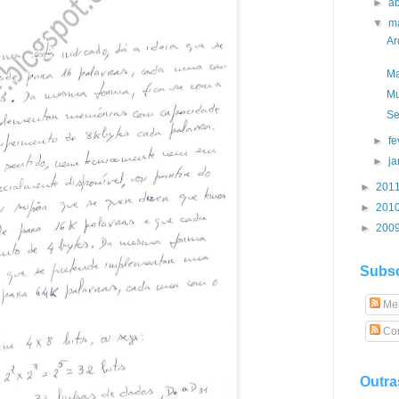
►
ab
▼
m
Ar
Ma
Mu
Se
►
fe
►
j
►
201
►
201
►
200
Subsc
Me
Com
Outra