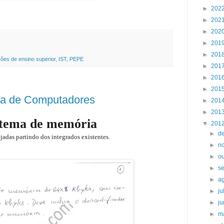
ações de Ensino
Superior
►
202
►
202
►
202
►
201
►
201
ções de ensino superior
,
IST
,
PEPE
►
201
►
201
►
201
ra de Computadores
►
201
►
201
stema de memória
▼
201
►
d
das partindo dos integrados existentes.
►
n
►
o
►
s
►
a
►
j
►
j
►
m