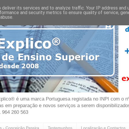
deliver its services and to analyze traffic. Your IP address and
formance and security metrics to ensure quality of service, ge
 abuse.
plico® é uma marca Portuguesa registada no INPI com o nº 7
as em preparação e novos serviços a serem disponibilizado
1 964 260 563
as - Conceição Pereira
Testemunhos
Localização e Contactos