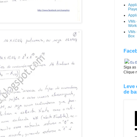
Appl
Play
Appli
VMs 
Works
VMs -
Box
Faceb
Eu E
Siga as
Clique 
Leve 
de ba