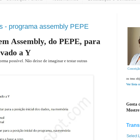
es - programa assembly PEPE
em Assembly, do PEPE, para
evado a Y
orma possível. Não deixe de imaginar e testar outras
Conceição
os teus obj
Ver lista 
Gosta d
Mostre
Trans
Select