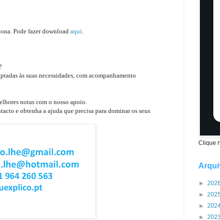
iona. Pode fazer download
aqui
.
e?
daptadas às suas necessidades, com acompanhamento
elhores notas com o nosso apoio.
tacto e obtenha a ajuda que precisa para dominar os seus
Clique 
Arqui
►
202
►
202
►
202
►
202