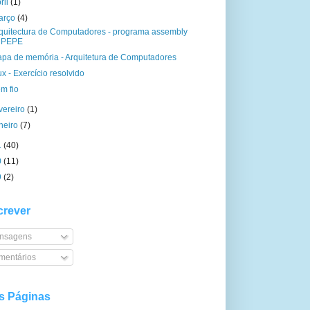
ril
(1)
arço
(4)
quitectura de Computadores - programa assembly
PEPE
pa de memória - Arquitetura de Computadores
x - Exercício resolvido
m fio
vereiro
(1)
aneiro
(7)
1
(40)
0
(11)
9
(2)
rever
nsagens
entários
s Páginas