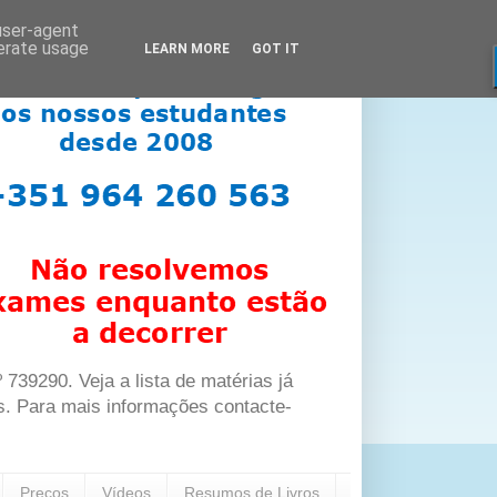
 user-agent
nerate usage
LEARN MORE
GOT IT
39290. Veja a lista de matérias já
s. Para mais informações contacte-
Preços
Vídeos
Resumos de Livros