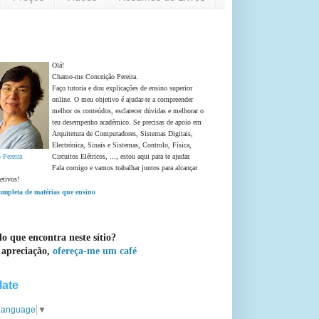
Olá!
Chamo-me Conceição Pereira.
Faço tutoria e dou explicações de ensino superior
online. O meu objetivo é ajudar-te a compreender
melhor os conteúdos, esclarecer dúvidas e melhorar o
teu desempenho académico. Se precisas de apoio em
Arquitetura de Computadores, Sistemas Digitais,
Electrónica, Sinais e Sistemas, Controlo, Física,
 Pereira
Circuitos Elétricos, ..., estou aqui para te ajudar.
Fala comigo e vamos trabalhar juntos para alcançar
etivos!
completa de matérias que ensino
o que encontra neste sítio?
 apreciação,
ofereça-me um café
late
 Language
▼