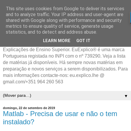
This site uses cookies from Google to deliver its services
and to analyze traffic. Your IP address and user-agent are
shared with Google along with performance and security
metrics to ensure quality of service, generate usage
statistics, and to detect and address abuse.
LEARN MORE
GOT IT
Explicações de Ensino Superior. EuExplico® é uma marca
Portuguesa registada no INPI com o nº 739290. Veja a lista
de matérias já disponíveis. Há sempre novas matérias em
preparação e novos serviços a serem disponibilizados. Para
mais informações contacte-nos: eu.explico.lhe @
gmail.com/+351 964 260 563
▼
domingo, 22 de setembro de 2019
Matlab - Precisa de usar e não o tem
instalado?