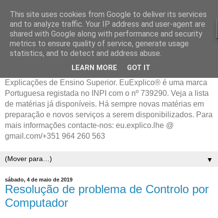
This site uses cookies from Google to deliver its services
and to analyze traffic. Your IP address and user-agent are
shared with Google along with performance and security
metrics to ensure quality of service, generate usage
statistics, and to detect and address abuse.
LEARN MORE
GOT IT
Explicações de Ensino Superior. EuExplico® é uma marca
Portuguesa registada no INPI com o nº 739290. Veja a lista
de matérias já disponíveis. Há sempre novas matérias em
preparação e novos serviços a serem disponibilizados. Para
mais informações contacte-nos: eu.explico.lhe @
gmail.com/+351 964 260 563
▼
sábado, 4 de maio de 2019
Resolução de problema de Controlo por
Computador