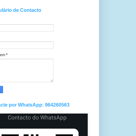
lário de Contacto
gem
*
cte por WhatsApp: 964260563