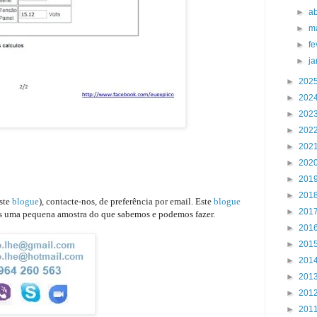
►
ab
►
m
►
fe
►
j
►
202
►
202
►
202
►
202
►
202
►
202
►
201
►
201
este
blogue
), contacte-nos, de preferência por email. Este
blogue
►
201
nas uma pequena amostra do que sabemos e podemos fazer.
►
201
►
201
►
201
►
201
►
201
►
201