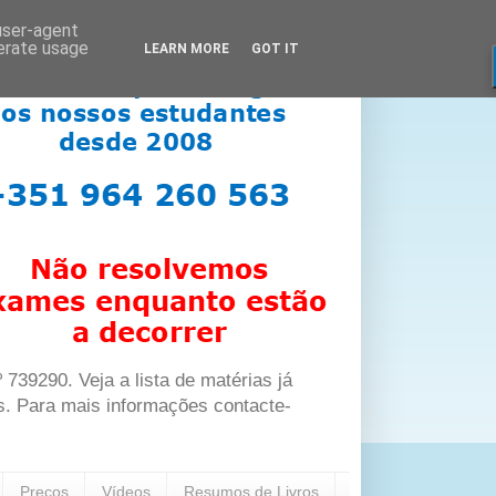
 user-agent
nerate usage
LEARN MORE
GOT IT
39290. Veja a lista de matérias já
s. Para mais informações contacte-
Preços
Vídeos
Resumos de Livros