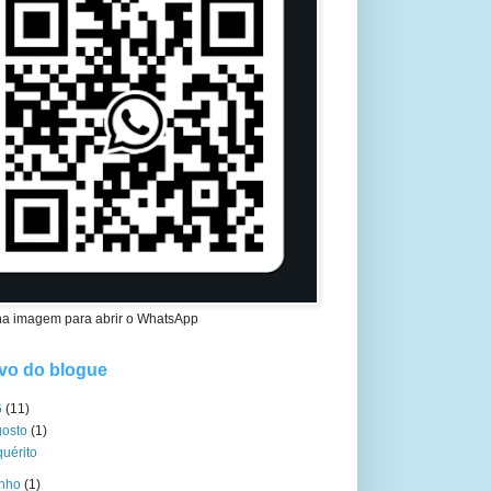
na imagem para abrir o WhatsApp
vo do blogue
6
(11)
gosto
(1)
quérito
unho
(1)