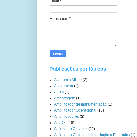
Email
*
Mensagem
*
Publicações por tópicos
Academia Militar
(2)
Aceleração
(1)
ACTS
(1)
Amostragem
(1)
Amplificador de instrumentação
(1)
Amplificador Operacional
(10)
Amplificadores
(2)
AmpOp
(10)
Análise de Circuitos
(22)
Análise de Circuitos e introdução à Eletrónica
(1)