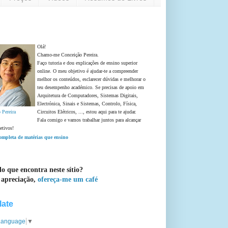
Olá!
Chamo-me Conceição Pereira.
Faço tutoria e dou explicações de ensino superior
online. O meu objetivo é ajudar-te a compreender
melhor os conteúdos, esclarecer dúvidas e melhorar o
teu desempenho académico. Se precisas de apoio em
Arquitetura de Computadores, Sistemas Digitais,
Electrónica, Sinais e Sistemas, Controlo, Física,
 Pereira
Circuitos Elétricos, ..., estou aqui para te ajudar.
Fala comigo e vamos trabalhar juntos para alcançar
etivos!
completa de matérias que ensino
o que encontra neste sítio?
 apreciação,
ofereça-me um café
late
 Language
▼