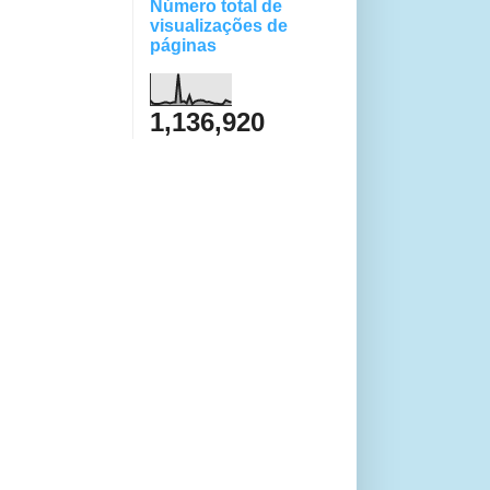
Número total de
visualizações de
páginas
1,136,920