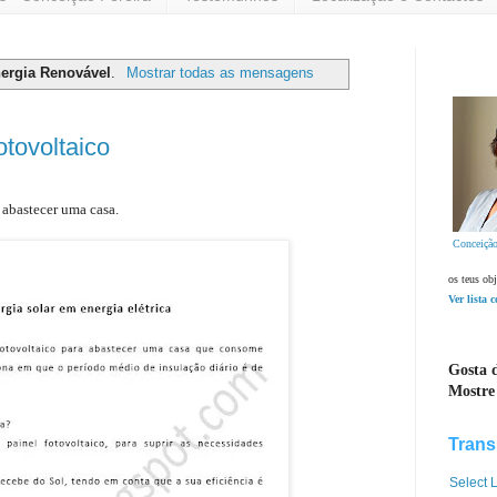
ergia Renovável
.
Mostrar todas as mensagens
tovoltaico
 abastecer uma casa.
Conceição
os teus obj
Ver lista 
Gosta d
Mostre
Trans
Select