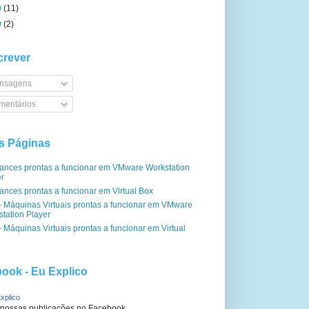
0
(11)
9
(2)
rever
nsagens
entários
s Páginas
iances prontas a funcionar em VMware Workstation
er
ances prontas a funcionar em Virtual Box
- Máquinas Virtuais prontas a funcionar em VMware
tation Player
 Máquinas Virtuais prontas a funcionar em Virtual
ook - Eu Explico
xplico
 nossas publicações no Facebook