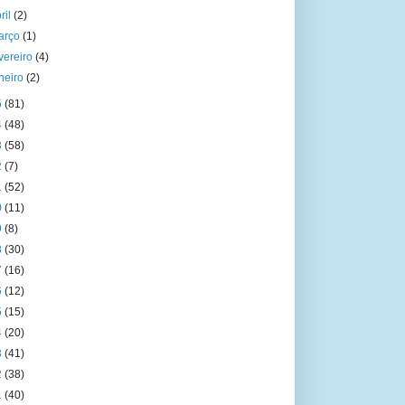
ril
(2)
arço
(1)
vereiro
(4)
aneiro
(2)
5
(81)
4
(48)
3
(58)
2
(7)
1
(52)
0
(11)
9
(8)
8
(30)
7
(16)
6
(12)
5
(15)
4
(20)
3
(41)
2
(38)
1
(40)