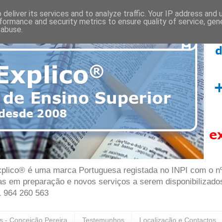
deliver its services and to analyze traffic. Your IP address and
formance and security metrics to ensure quality of service, ge
 abuse.
plico® é uma marca Portuguesa registada no INPI com o nº 7
as em preparação e novos serviços a serem disponibilizado
1 964 260 563
as - Conceição Pereira
Testemunhos
Localização e Contactos