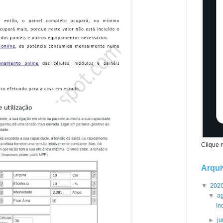
Clique 
Arqui
▼
202
▼
a
In
►
j