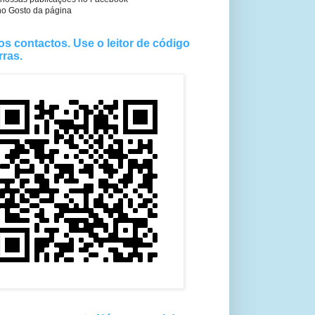
no Gosto da página
os contactos. Use o leitor de código
rras.