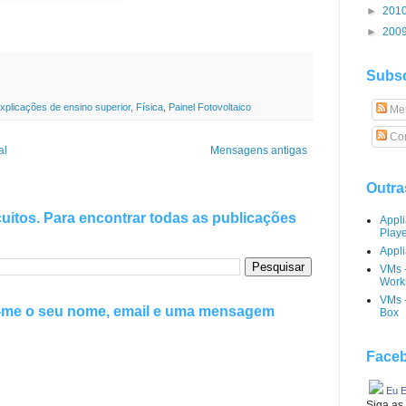
►
201
►
200
Subsc
xplicações de ensino superior
,
Física
,
Painel Fotovoltaico
Me
Com
al
Mensagens antigas
Outra
uitos. Para encontrar todas as publicações
Appl
Play
Appli
VMs 
Works
VMs -
e-me o seu nome, email e uma mensagem
Box
Faceb
Eu E
Siga as