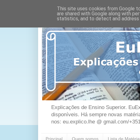
This site uses cookies from Google to 
are shared with Google along with per
statistics, and to detect and address
Explicações de Ensino Superior. EuEx
disponíveis. Há sempre novas matéri
nos: eu.explico.lhe @ gmail.com/+35
Principal
Quem somos
Lista de Matéri