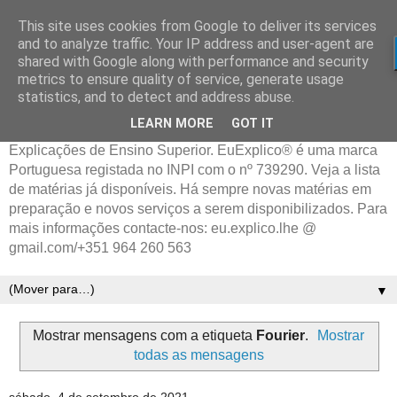
This site uses cookies from Google to deliver its services
and to analyze traffic. Your IP address and user-agent are
shared with Google along with performance and security
metrics to ensure quality of service, generate usage
statistics, and to detect and address abuse.
LEARN MORE
GOT IT
Explicações de Ensino Superior. EuExplico® é uma marca
Portuguesa registada no INPI com o nº 739290. Veja a lista
de matérias já disponíveis. Há sempre novas matérias em
preparação e novos serviços a serem disponibilizados. Para
mais informações contacte-nos: eu.explico.lhe @
gmail.com/+351 964 260 563
▼
Mostrar mensagens com a etiqueta
Fourier
.
Mostrar
todas as mensagens