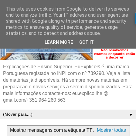
This site uses cookies from Google to deliver its services
and to analyze traffic. Your IP address and user-agent are
shared with Google along with performance and security
metrics to ensure quality of service, generate usage
statistics, and to detect and address abuse.
LEARN MORE
GOT IT
Explicações de Ensino Superior. EuExplico® é uma marca
Portuguesa registada no INPI com o nº 739290. Veja a lista
de matérias já disponíveis. Há sempre novas matérias em
preparação e novos serviços a serem disponibilizados. Para
mais informações contacte-nos: eu.explico.lhe @
gmail.com/+351 964 260 563
▼
Mostrar mensagens com a etiqueta
TF
.
Mostrar todas