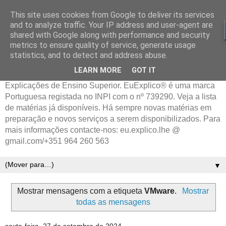
This site uses cookies from Google to deliver its services
and to analyze traffic. Your IP address and user-agent are
shared with Google along with performance and security
metrics to ensure quality of service, generate usage
statistics, and to detect and address abuse.
LEARN MORE
GOT IT
Explicações de Ensino Superior. EuExplico® é uma marca
Portuguesa registada no INPI com o nº 739290. Veja a lista
de matérias já disponíveis. Há sempre novas matérias em
preparação e novos serviços a serem disponibilizados. Para
mais informações contacte-nos: eu.explico.lhe @
gmail.com/+351 964 260 563
▼
Mostrar mensagens com a etiqueta
VMware
.
Mostrar
todas as mensagens