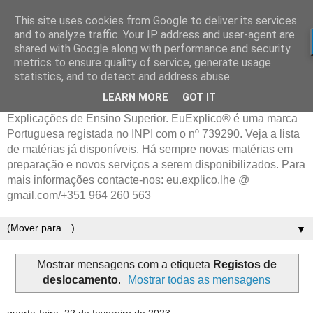
This site uses cookies from Google to deliver its services
and to analyze traffic. Your IP address and user-agent are
shared with Google along with performance and security
metrics to ensure quality of service, generate usage
statistics, and to detect and address abuse.
LEARN MORE
GOT IT
Explicações de Ensino Superior. EuExplico® é uma marca
Portuguesa registada no INPI com o nº 739290. Veja a lista
de matérias já disponíveis. Há sempre novas matérias em
preparação e novos serviços a serem disponibilizados. Para
mais informações contacte-nos: eu.explico.lhe @
gmail.com/+351 964 260 563
▼
Mostrar mensagens com a etiqueta
Registos de
deslocamento
.
Mostrar todas as mensagens