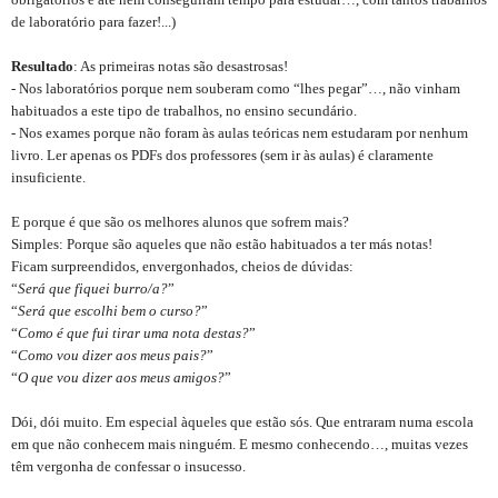
de laboratório para fazer!...)
Resultado
: As primeiras notas são desastrosas!
- Nos laboratórios porque nem souberam como “lhes pegar”…, não vinham
habituados a este tipo de trabalhos, no ensino secundário.
- Nos exames porque não foram às aulas teóricas nem estudaram por nenhum
livro. Ler apenas os PDFs dos professores (sem ir às aulas) é claramente
insuficiente.
E porque é que são os melhores alunos que sofrem mais?
Simples: Porque são aqueles que não estão habituados a ter más notas!
Ficam surpreendidos, envergonhados, cheios de dúvidas:
“
Será que fiquei burro/a?
”
“
Será que escolhi bem o curso?
”
“
Como é que fui tirar uma nota destas?
”
“
Como vou dizer aos meus pais?
”
“
O que vou dizer aos meus amigos?
”
Dói, dói muito. Em especial àqueles que estão sós. Que entraram numa escola
em que não conhecem mais ninguém. E mesmo conhecendo…, muitas vezes
têm vergonha de confessar o insucesso.