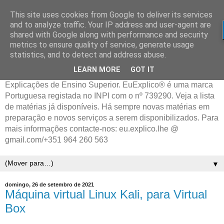
This site uses cookies from Google to deliver its services
and to analyze traffic. Your IP address and user-agent are
shared with Google along with performance and security
metrics to ensure quality of service, generate usage
statistics, and to detect and address abuse.
LEARN MORE
GOT IT
Explicações de Ensino Superior. EuExplico® é uma marca
Portuguesa registada no INPI com o nº 739290. Veja a lista
de matérias já disponíveis. Há sempre novas matérias em
preparação e novos serviços a serem disponibilizados. Para
mais informações contacte-nos: eu.explico.lhe @
gmail.com/+351 964 260 563
▼
domingo, 26 de setembro de 2021
Máquina virtual Linux Kali, para Virtual
Box