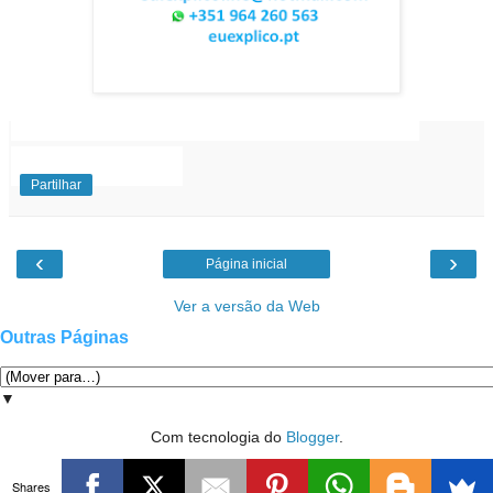
EuExplico Eu Explico Explicações de
Ensino
Superior
Partilhar
‹
›
Página inicial
Ver a versão da Web
Outras Páginas
▼
Com tecnologia do
Blogger
.
Shares