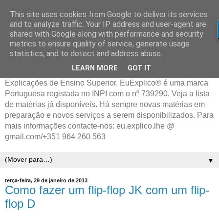
This site uses cookies from Google to deliver its services
and to analyze traffic. Your IP address and user-agent are
shared with Google along with performance and security
metrics to ensure quality of service, generate usage
statistics, and to detect and address abuse.
LEARN MORE
GOT IT
Explicações de Ensino Superior. EuExplico® é uma marca
Portuguesa registada no INPI com o nº 739290. Veja a lista
de matérias já disponíveis. Há sempre novas matérias em
preparação e novos serviços a serem disponibilizados. Para
mais informações contacte-nos: eu.explico.lhe @
gmail.com/+351 964 260 563
▼
terça-feira, 29 de janeiro de 2013
Como fazer um flip-flop JK com um flip-
flop D