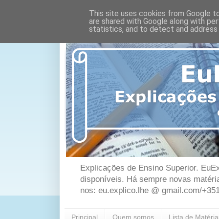
This site uses cookies from Google to 
are shared with Google along with per
statistics, and to detect and address
Explicações de Ensino Superior. EuEx
disponíveis. Há sempre novas matéri
nos: eu.explico.lhe @ gmail.com/+35
Principal
Quem somos
Lista de Matéri