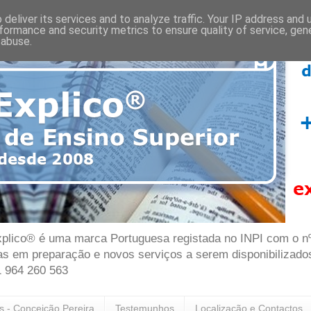
deliver its services and to analyze traffic. Your IP address and
formance and security metrics to ensure quality of service, ge
 abuse.
plico® é uma marca Portuguesa registada no INPI com o nº 7
as em preparação e novos serviços a serem disponibilizado
1 964 260 563
as - Conceição Pereira
Testemunhos
Localização e Contactos