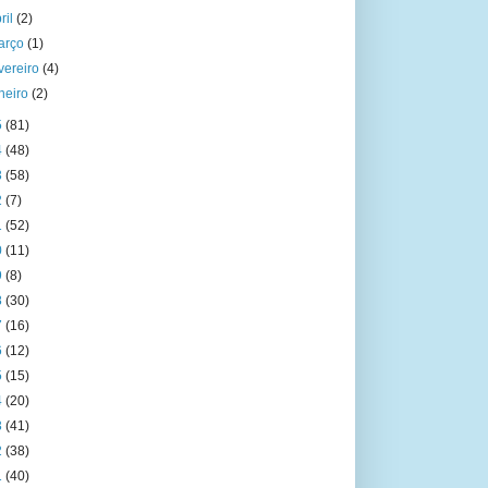
ril
(2)
arço
(1)
vereiro
(4)
aneiro
(2)
5
(81)
4
(48)
3
(58)
2
(7)
1
(52)
0
(11)
9
(8)
8
(30)
7
(16)
6
(12)
5
(15)
4
(20)
3
(41)
2
(38)
1
(40)