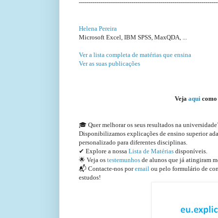
-----------------------------------------------------------------------
Helena Pereira
Microsoft Excel, IBM SPSS, MaxQDA, ...
Ver a lista completa de matérias que ensina
Ver as suas publicações
Veja
aqui
como 
🎓 Quer melhorar os seus resultados na universidad
Disponibilizamos explicações de ensino superior a
personalizado para diferentes disciplinas.
✔ Explore a nossa
Lista de Matérias
disponíveis.
🌟 Veja os
testemunhos
de alunos que já atingiram m
📬 Contacte-nos por
email
ou pelo formulário de con
estudos!