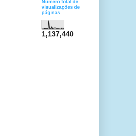
Número total de
visualizações de
páginas
1,137,440