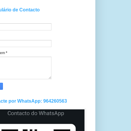
lário de Contacto
gem
*
cte por WhatsApp: 964260563