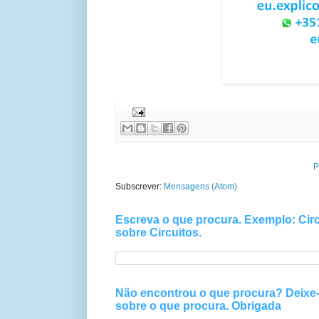
EuExplico Eu Explico Explic
P
Subscrever:
Mensagens (Atom)
Escreva o que procura. Exemplo: Circ
sobre Circuitos.
Não encontrou o que procura? Deix
sobre o que procura. Obrigada