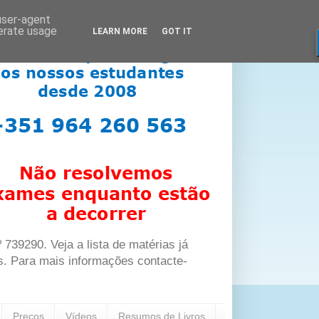
 user-agent
nerate usage
LEARN MORE
GOT IT
39290. Veja a lista de matérias já
s. Para mais informações contacte-
Preços
Vídeos
Resumos de Livros