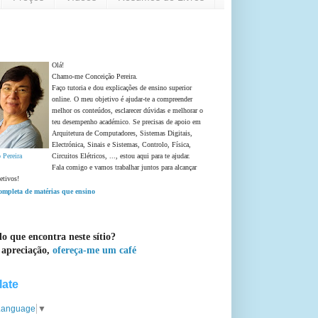
Olá!
Chamo-me Conceição Pereira.
Faço tutoria e dou explicações de ensino superior
online. O meu objetivo é ajudar-te a compreender
melhor os conteúdos, esclarecer dúvidas e melhorar o
teu desempenho académico. Se precisas de apoio em
Arquitetura de Computadores, Sistemas Digitais,
Electrónica, Sinais e Sistemas, Controlo, Física,
 Pereira
Circuitos Elétricos, ..., estou aqui para te ajudar.
Fala comigo e vamos trabalhar juntos para alcançar
etivos!
completa de matérias que ensino
o que encontra neste sítio?
 apreciação,
ofereça-me um café
late
 Language
▼