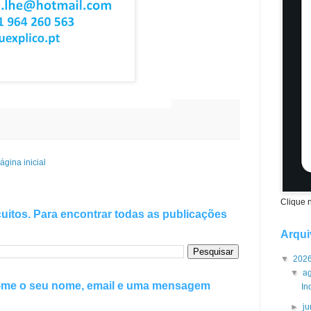
ações de Ensino
Superior
ágina inicial
Clique 
uitos. Para encontrar todas as publicações
Arqui
▼
202
▼
a
e-me o seu nome, email e uma mensagem
In
►
j