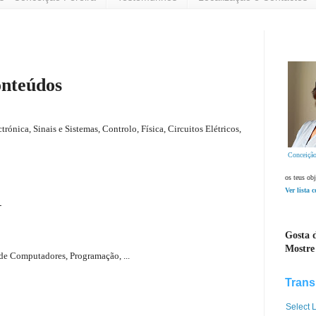
nteúdos
rónica, Sinais e Sistemas, Controlo, Física, Circuitos Elétricos,
Conceição
os teus obj
Ver lista 
-
Gosta d
Mostre
de Computadores, Programação, ...
Trans
Select