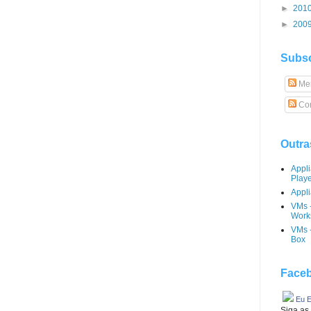
►
201
►
200
Subsc
Me
Com
Outra
Appl
Play
Appli
VMs 
Works
VMs -
Box
Faceb
Eu E
Siga as