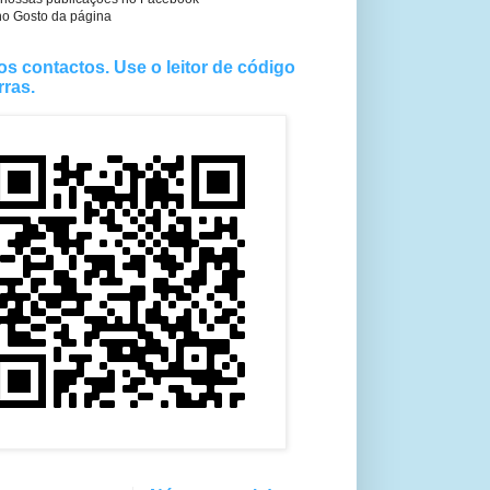
no Gosto da página
os contactos. Use o leitor de código
rras.