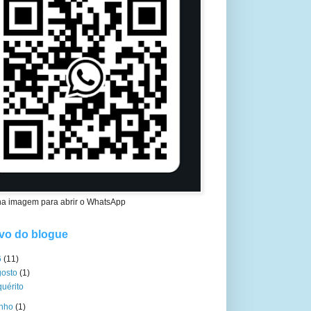
na imagem para abrir o WhatsApp
vo do blogue
6
(11)
gosto
(1)
quérito
unho
(1)