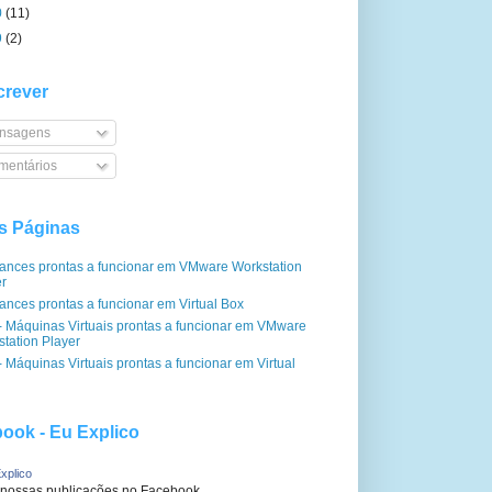
0
(11)
9
(2)
rever
nsagens
entários
s Páginas
iances prontas a funcionar em VMware Workstation
er
ances prontas a funcionar em Virtual Box
- Máquinas Virtuais prontas a funcionar em VMware
tation Player
 Máquinas Virtuais prontas a funcionar em Virtual
ook - Eu Explico
xplico
 nossas publicações no Facebook