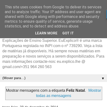
This site uses cookies from Google to deliver its services
and to analyze traffic. Your IP address and user-agent are
shared with Google along with performance and security
metrics to ensure quality of service, generate usage
statistics, and to detect and address abuse.
LEARN MORE
GOT IT
Explicações de Ensino Superior. EuExplico® é uma marca
Portuguesa registada no INPI com o nº 739290. Veja a lista
de matérias já disponíveis. Há sempre novas matérias em
preparação e novos serviços a serem disponibilizados. Para
mais informações contacte-nos: eu.explico.lhe @
gmail.com/+351 964 260 563
▼
Mostrar mensagens com a etiqueta
Feliz Natal
.
Mostrar
todas as mensagens