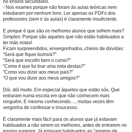
no ensino secundário.
- Nos exames porque não foram às aulas teóricas nem
estudaram por nenhum livro. Ler apenas os PDFs dos
professores (sem ir às aulas) é claramente insuficiente.
E porque é que são os melhores alunos que sofrem mais?
Simples: Porque são aqueles que não estão habituados a
ter más notas!
Ficam surpreendidos, envergonhados, cheios de dúvidas:
“Será que fiquei burro/a?”
“Será que escolhi bem o curso?”
“Como é que fui tirar uma nota destas?”
“Como vou dizer aos meus pais?”
“O que vou dizer aos meus amigos?”
Dói, dói muito. Em especial àqueles que estão sós. Que
entraram numa escola em que não conhecem mais
ninguém. E mesmo conhecendo…, muitas vezes têm
vergonha de confessar o insucesso.
É claramente mais fácil para os alunos que já estavam
habituados a não serem os melhores, antes de entrarem no
ensino superior. Já estavam habituados ao “amargo de