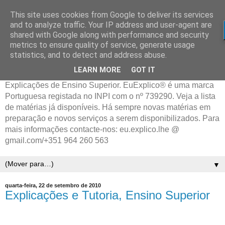
This site uses cookies from Google to deliver its services
and to analyze traffic. Your IP address and user-agent are
shared with Google along with performance and security
metrics to ensure quality of service, generate usage
statistics, and to detect and address abuse.
LEARN MORE
GOT IT
Explicações de Ensino Superior. EuExplico® é uma marca
Portuguesa registada no INPI com o nº 739290. Veja a lista
de matérias já disponíveis. Há sempre novas matérias em
preparação e novos serviços a serem disponibilizados. Para
mais informações contacte-nos: eu.explico.lhe @
gmail.com/+351 964 260 563
▼
quarta-feira, 22 de setembro de 2010
Explicações e Tutoria, Ensino Superior