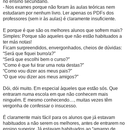
no ensino secundário.
- Nos exames porque não foram às aulas teóricas nem
estudaram por nenhum livro. Ler apenas os PDFs dos
professores (sem ir às aulas) é claramente insuficiente.
E porque é que são os melhores alunos que sofrem mais?
Simples: Porque são aqueles que não estão habituados a
ter más notas!
Ficam surpreendidos, envergonhados, cheios de dúvidas:
“Será que fiquei burro/a?”
“Será que escolhi bem o curso?”
“Como é que fui tirar uma nota destas?”
“Como vou dizer aos meus pais?”
“O que vou dizer aos meus amigos?”
Dói, dói muito. Em especial àqueles que estão sós. Que
entraram numa escola em que não conhecem mais
ninguém. E mesmo conhecendo…, muitas vezes têm
vergonha de confessar o insucesso.
É claramente mais fácil para os alunos que já estavam
habituados a não serem os melhores, antes de entrarem no
ensino superior. Já estavam habituados ao “amargo de