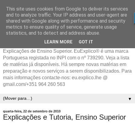
This site uses cookies from Google to deliver its services
and to analyze traffic. Your IP address and user-agent are
shared with Google along with performance and security
metrics to ensure quality of service, generate usage
statistics, and to detect and address abuse.
LEARN MORE
GOT IT
Explicações de Ensino Superior. EuExplico® é uma marca
Portuguesa registada no INPI com o nº 739290. Veja a lista
de matérias já disponíveis. Há sempre novas matérias em
preparação e novos serviços a serem disponibilizados. Para
mais informações contacte-nos: eu.explico.lhe @
gmail.com/+351 964 260 563
▼
quarta-feira, 22 de setembro de 2010
Explicações e Tutoria, Ensino Superior