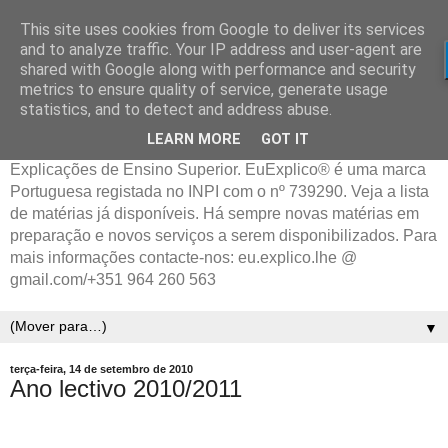
This site uses cookies from Google to deliver its services
and to analyze traffic. Your IP address and user-agent are
shared with Google along with performance and security
metrics to ensure quality of service, generate usage
statistics, and to detect and address abuse.
LEARN MORE
GOT IT
Explicações de Ensino Superior. EuExplico® é uma marca
Portuguesa registada no INPI com o nº 739290. Veja a lista
de matérias já disponíveis. Há sempre novas matérias em
preparação e novos serviços a serem disponibilizados. Para
mais informações contacte-nos: eu.explico.lhe @
gmail.com/+351 964 260 563
▼
terça-feira, 14 de setembro de 2010
Ano lectivo 2010/2011