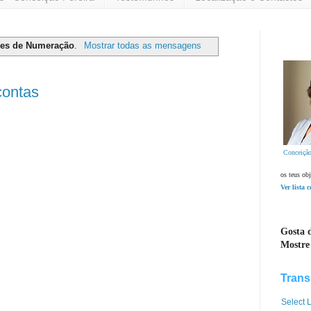
es de Numeração
.
Mostrar todas as mensagens
contas
Conceição
os teus obj
Ver lista 
Gosta d
Mostre
Trans
Select