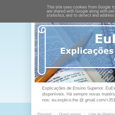
This site uses cookies from Google to 
are shared with Google along with per
statistics, and to detect and address
Explicações de Ensino Superior. EuEx
disponíveis. Há sempre novas matéri
nos: eu.explico.lhe @ gmail.com/+35
Principal
Quem somos
Lista de Matéri