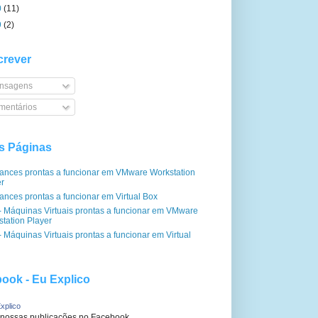
0
(11)
9
(2)
rever
nsagens
entários
s Páginas
iances prontas a funcionar em VMware Workstation
er
ances prontas a funcionar em Virtual Box
- Máquinas Virtuais prontas a funcionar em VMware
tation Player
 Máquinas Virtuais prontas a funcionar em Virtual
ook - Eu Explico
xplico
 nossas publicações no Facebook