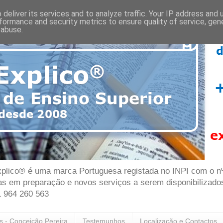
deliver its services and to analyze traffic. Your IP address and
formance and security metrics to ensure quality of service, ge
 abuse.
plico® é uma marca Portuguesa registada no INPI com o nº 7
as em preparação e novos serviços a serem disponibilizado
1 964 260 563
as - Conceição Pereira
Testemunhos
Localização e Contactos