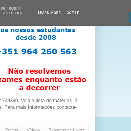
 user-agent
nerate usage
LEARN MORE
GOT IT
39290. Veja a lista de matérias já
s. Para mais informações contacte-
Preços
Vídeos
Resumos de Livros