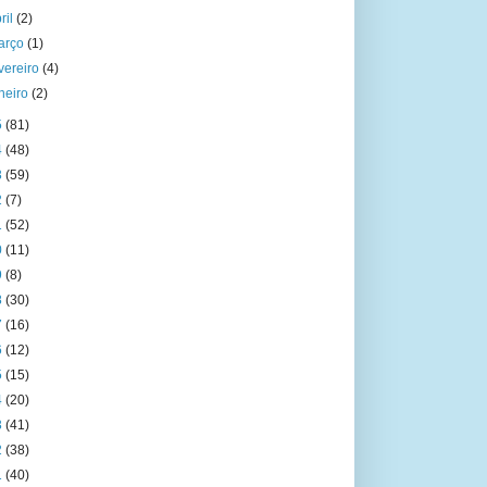
ril
(2)
arço
(1)
vereiro
(4)
aneiro
(2)
5
(81)
4
(48)
3
(59)
2
(7)
1
(52)
0
(11)
9
(8)
8
(30)
7
(16)
6
(12)
5
(15)
4
(20)
3
(41)
2
(38)
1
(40)