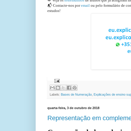
🌟 Veja os
testemunhos
de alunos que já atingiram m
📬 Contacte-nos por
email
ou pelo formulário de con
estudos!
EuExplico Eu Explico Explic
Labels:
Bases de Numeração
,
Explicações de ensino sup
quarta-feira, 3 de outubro de 2018
Representação em complemen