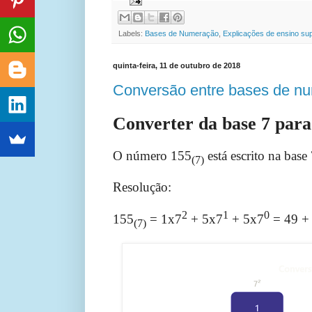
Labels:
Bases de Numeração
,
Explicações de ensino sup
quinta-feira, 11 de outubro de 2018
Conversão entre bases de n
Converter da base 7 para
O número
155
está escrito na base
(7)
Resolução:
2
1
0
155
= 1x7
+ 5x7
+ 5x7
= 49 + 
(7)