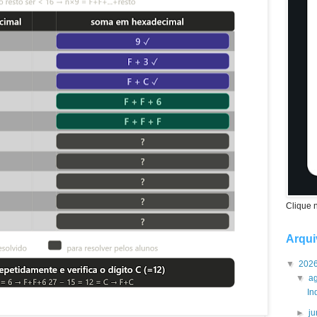
Clique 
Arqui
▼
202
▼
a
In
►
j