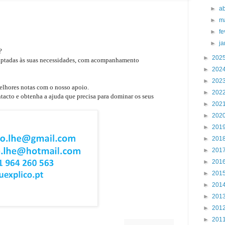
►
ab
►
m
►
fe
►
j
e?
►
202
daptadas às suas necessidades, com acompanhamento
►
202
►
202
elhores notas com o nosso apoio.
►
202
tacto e obtenha a ajuda que precisa para dominar os seus
►
202
►
202
►
201
►
201
►
201
►
201
►
201
►
201
►
201
►
201
ações de Ensino
Superior
►
201