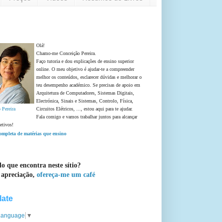
Olá!
Chamo-me Conceição Pereira.
Faço tutoria e dou explicações de ensino superior
online. O meu objetivo é ajudar-te a compreender
melhor os conteúdos, esclarecer dúvidas e melhorar o
teu desempenho académico. Se precisas de apoio em
Arquitetura de Computadores, Sistemas Digitais,
Electrónica, Sinais e Sistemas, Controlo, Física,
 Pereira
Circuitos Elétricos, ..., estou aqui para te ajudar.
Fala comigo e vamos trabalhar juntos para alcançar
etivos!
completa de matérias que ensino
o que encontra neste sítio?
 apreciação,
ofereça-me um café
late
 Language
▼