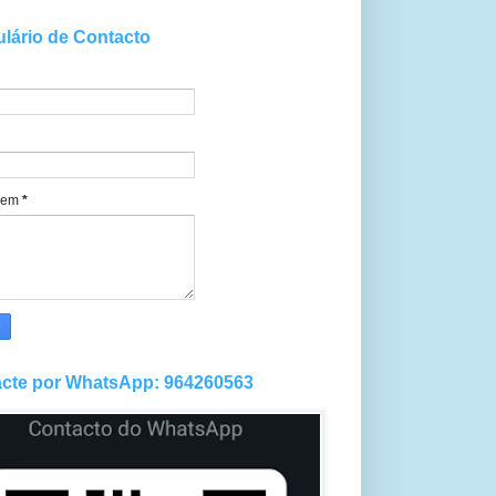
lário de Contacto
gem
*
cte por WhatsApp: 964260563