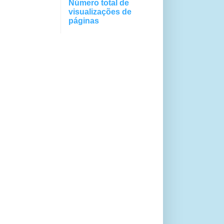
Número total de
visualizações de
páginas