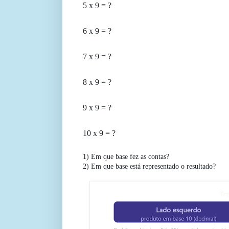
5 x 9 = ?
6 x 9 = ?
7 x 9 = ?
8 x 9 = ?
9 x 9 = ?
10 x 9 = ?
1) Em que base fez as contas?
2) Em que base está representado o resultado?