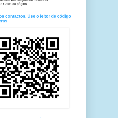
no Gosto da página
os contactos. Use o leitor de código
rras.