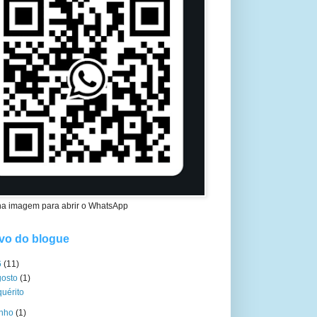
na imagem para abrir o WhatsApp
vo do blogue
6
(11)
gosto
(1)
quérito
unho
(1)