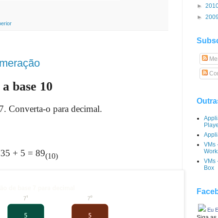
►
201
►
200
erior
Subsc
Me
umeração
Com
 a base 10
Outra
 7. Converta-o para decimal.
Appl
Play
Appli
VMs 
35 + 5 = 89
Works
(10)
VMs -
Box
Faceb
Eu E
Siga as