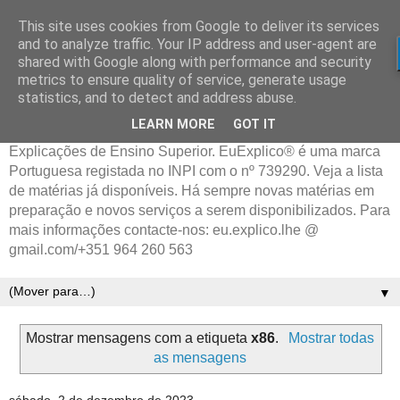
This site uses cookies from Google to deliver its services
and to analyze traffic. Your IP address and user-agent are
shared with Google along with performance and security
metrics to ensure quality of service, generate usage
statistics, and to detect and address abuse.
LEARN MORE
GOT IT
Explicações de Ensino Superior. EuExplico® é uma marca
Portuguesa registada no INPI com o nº 739290. Veja a lista
de matérias já disponíveis. Há sempre novas matérias em
preparação e novos serviços a serem disponibilizados. Para
mais informações contacte-nos: eu.explico.lhe @
gmail.com/+351 964 260 563
▼
Mostrar mensagens com a etiqueta
x86
.
Mostrar todas
as mensagens