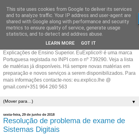
This site uses cookies from Google to deliver its services
and to analyze traffic. Your IP address and user-agent are
shared with Google along with performance and security
metrics to ensure quality of service, generate usage
statistics, and to detect and address abuse.
LEARN MORE
GOT IT
Explicações de Ensino Superior. EuExplico® é uma marca
Portuguesa registada no INPI com o nº 739290. Veja a lista
de matérias já disponíveis. Há sempre novas matérias em
preparação e novos serviços a serem disponibilizados. Para
mais informações contacte-nos: eu.explico.lhe @
gmail.com/+351 964 260 563
▼
sexta-feira, 29 de junho de 2018
Resolução de problema de exame de
Sistemas Digitais