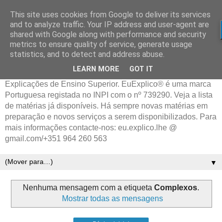
This site uses cookies from Google to deliver its services
and to analyze traffic. Your IP address and user-agent are
shared with Google along with performance and security
metrics to ensure quality of service, generate usage
statistics, and to detect and address abuse.
LEARN MORE
GOT IT
Explicações de Ensino Superior. EuExplico® é uma marca
Portuguesa registada no INPI com o nº 739290. Veja a lista
de matérias já disponíveis. Há sempre novas matérias em
preparação e novos serviços a serem disponibilizados. Para
mais informações contacte-nos: eu.explico.lhe @
gmail.com/+351 964 260 563
▼
Nenhuma mensagem com a etiqueta
Complexos
.
Mostrar todas as mensagens