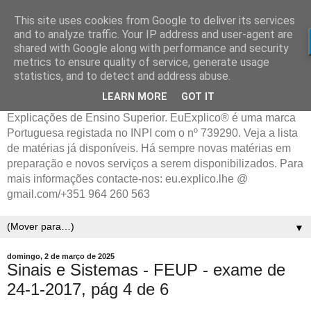
This site uses cookies from Google to deliver its services
and to analyze traffic. Your IP address and user-agent are
shared with Google along with performance and security
metrics to ensure quality of service, generate usage
statistics, and to detect and address abuse.
LEARN MORE
GOT IT
Explicações de Ensino Superior. EuExplico® é uma marca
Portuguesa registada no INPI com o nº 739290. Veja a lista
de matérias já disponíveis. Há sempre novas matérias em
preparação e novos serviços a serem disponibilizados. Para
mais informações contacte-nos: eu.explico.lhe @
gmail.com/+351 964 260 563
▼
domingo, 2 de março de 2025
Sinais e Sistemas - FEUP - exame de
24-1-2017, pág 4 de 6