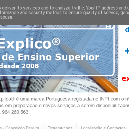
deliver its services and to analyze traffic. Your IP address and
formance and security metrics to ensure quality of service, ge
 abuse.
plico® é uma marca Portuguesa registada no INPI com o nº 7
as em preparação e novos serviços a serem disponibilizado
1 964 260 563
as - Conceição Pereira
Testemunhos
Localização e Contactos