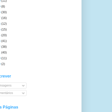
0
(11)
9
(8)
8
(30)
7
(16)
6
(12)
5
(15)
4
(20)
3
(41)
2
(38)
1
(40)
0
(11)
9
(2)
rever
nsagens
entários
s Páginas