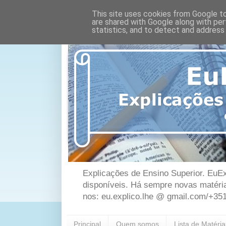
This site uses cookies from Google to 
are shared with Google along with per
statistics, and to detect and address
Explicações de Ensino Superior. EuEx
disponíveis. Há sempre novas matéri
nos: eu.explico.lhe @ gmail.com/+35
Principal
Quem somos
Lista de Matéri