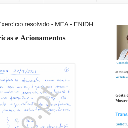
Exercício resolvido - MEA - ENIDH
icas e Acionamentos
Conceição
os teus obj
Ver lista 
Gosta d
Mostre
Trans
Select