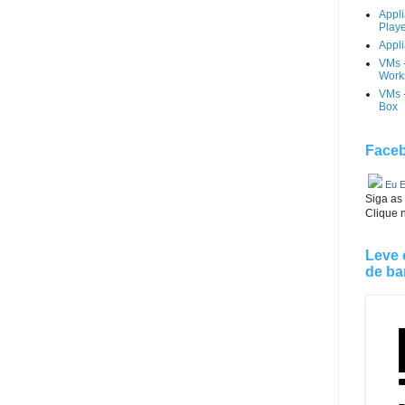
Appl
Play
Appli
VMs 
Works
VMs -
Box
Faceb
Eu E
Siga as
Clique 
Leve 
de ba