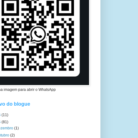
na imagem para abrir o WhatsApp
vo do blogue
6
(11)
5
(81)
ezembro
(1)
utubro
(2)