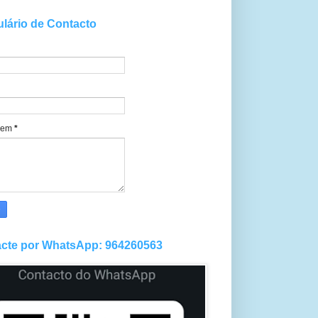
lário de Contacto
gem
*
cte por WhatsApp: 964260563