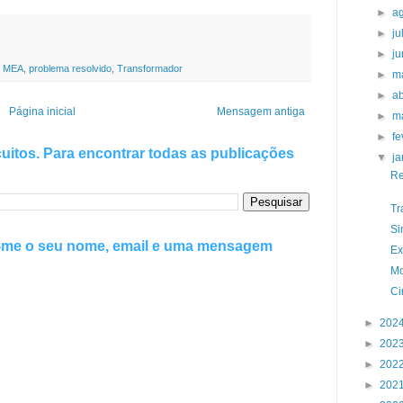
►
a
►
j
►
j
,
MEA
,
problema resolvido
,
Transformador
►
m
►
ab
Página inicial
Mensagem antiga
►
m
►
fe
uitos. Para encontrar todas as publicações
▼
j
Re
Tr
Si
e-me o seu nome, email e uma mensagem
Ex
Mo
Ci
►
202
►
202
►
202
►
202