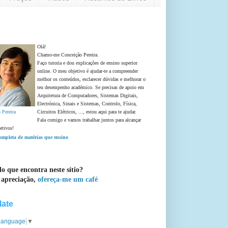
Olá!
Chamo-me Conceição Pereira.
Faço tutoria e dou explicações de ensino superior
online. O meu objetivo é ajudar-te a compreender
melhor os conteúdos, esclarecer dúvidas e melhorar o
teu desempenho académico. Se precisas de apoio em
Arquitetura de Computadores, Sistemas Digitais,
Electrónica, Sinais e Sistemas, Controlo, Física,
 Pereira
Circuitos Elétricos, ..., estou aqui para te ajudar.
Fala comigo e vamos trabalhar juntos para alcançar
etivos!
completa de matérias que ensino
o que encontra neste sítio?
 apreciação,
ofereça-me um café
late
 Language
▼