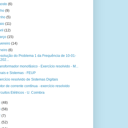
gosto
(6)
ulho
(9)
unho
(5)
aio
(11)
ril
(12)
arço
(15)
vereiro
(14)
aneiro
(6)
solução do Problema 1 da Frequência de 10-01-
202...
ansformador monofásico - Exercício resolvido - M...
nais e Sistemas - FEUP
ercício resolvido de Sistemas Digitais
tor de corrente contínua - exercício resolvido
rcuitos Elétricos - U. Coimbra
4
(48)
3
(58)
2
(7)
1
(52)