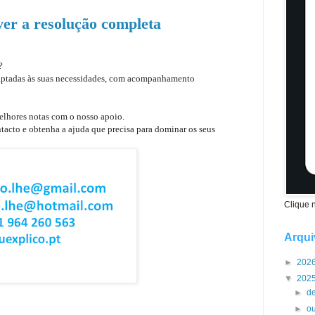
ver a resolução completa
e?
daptadas às suas necessidades, com acompanhamento
elhores notas com o nosso apoio.
tacto e obtenha a ajuda que precisa para dominar os seus
Clique 
Arqui
►
202
▼
202
►
d
ações de Ensino
Superior
►
o