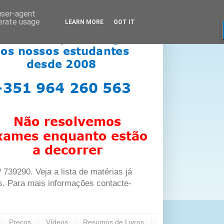
 user-agent
nerate usage
LEARN MORE
GOT IT
39290. Veja a lista de matérias já
s. Para mais informações contacte-
Preços
Vídeos
Resumos de Livros