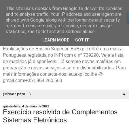
This site uses cookies from Google to deliver its services
and to analyze traffic. Your IP address and user-agent are
shared with Google along with performance and security
metrics to ensure quality of service, generate usage
statistics, and to detect and address abuse.
LEARN MORE
GOT IT
Explicações de Ensino Superior. EuExplico® é uma marca
Portuguesa registada no INPI com o nº 739290. Veja a lista
de matérias já disponíveis. Há sempre novas matérias em
preparação e novos serviços a serem disponibilizados. Para
mais informações contacte-nos: eu.explico.lhe @
gmail.com/+351 964 260 563
▼
quinta-feira, 4 de maio de 2023
Exercício resolvido de Complementos
Sistemas Eletrónicos