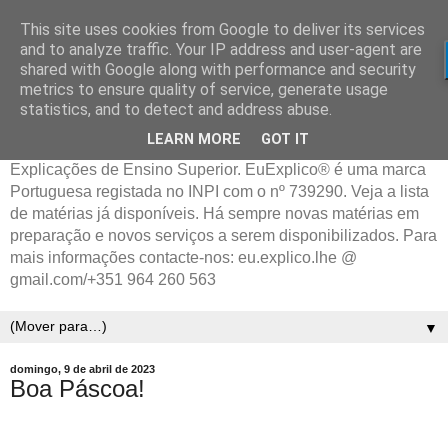
This site uses cookies from Google to deliver its services
and to analyze traffic. Your IP address and user-agent are
shared with Google along with performance and security
metrics to ensure quality of service, generate usage
statistics, and to detect and address abuse.
LEARN MORE
GOT IT
Explicações de Ensino Superior. EuExplico® é uma marca
Portuguesa registada no INPI com o nº 739290. Veja a lista
de matérias já disponíveis. Há sempre novas matérias em
preparação e novos serviços a serem disponibilizados. Para
mais informações contacte-nos: eu.explico.lhe @
gmail.com/+351 964 260 563
▼
domingo, 9 de abril de 2023
Boa Páscoa!