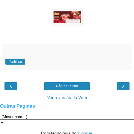
Partilhar
‹
›
Página inicial
Ver a versão da Web
Outras Páginas
▼
Com tecnologia do
Blogger
.