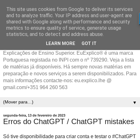
This site uses cookies from Google to deliver its services
and to analyze traffic. Your IP address and user-agent are
shared with Google along with performance and security
metrics to ensure quality of service, generate usage
statistics, and to detect and address abuse.
LEARN MORE
GOT IT
Explicações de Ensino Superior. EuExplico® é uma marca
Portuguesa registada no INPI com o nº 739290. Veja a lista
de matérias já disponíveis. Há sempre novas matérias em
preparação e novos serviços a serem disponibilizados. Para
mais informações contacte-nos: eu.explico.lhe @
gmail.com/+351 964 260 563
▼
segunda-feira, 13 de fevereiro de 2023
Erros do ChatGPT / ChatGPT mistakes
Só tive disponibilidade para criar conta e testar o #ChatGPT