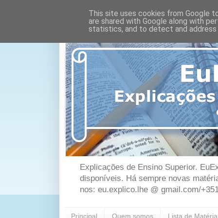
This site uses cookies from Google to 
are shared with Google along with per
statistics, and to detect and address
Explicações de Ensino Superior. EuEx
disponíveis. Há sempre novas matéri
nos: eu.explico.lhe @ gmail.com/+35
Principal
Quem somos
Lista de Matéri