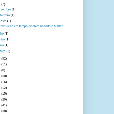
2
(7)
ezembro
(1)
etembro
(1)
gosto
(1)
nvolução em tempo discreto usando o Matlab
ulho
(1)
unho
(1)
aio
(1)
arço
(1)
1
(52)
0
(11)
9
(8)
8
(30)
7
(16)
6
(12)
5
(15)
4
(20)
3
(41)
2
(38)