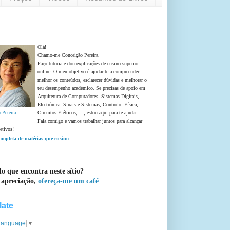
Olá!
Chamo-me Conceição Pereira.
Faço tutoria e dou explicações de ensino superior
online. O meu objetivo é ajudar-te a compreender
melhor os conteúdos, esclarecer dúvidas e melhorar o
teu desempenho académico. Se precisas de apoio em
Arquitetura de Computadores, Sistemas Digitais,
Electrónica, Sinais e Sistemas, Controlo, Física,
 Pereira
Circuitos Elétricos, ..., estou aqui para te ajudar.
Fala comigo e vamos trabalhar juntos para alcançar
etivos!
completa de matérias que ensino
o que encontra neste sítio?
 apreciação,
ofereça-me um café
late
 Language
▼