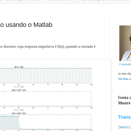
o usando o Matlab
o discreto cuja resposta impulsiva é h[n], quando a entrada é
Conceição
os teus obj
Ver lista 
Gosta d
Mostre
Trans
Select