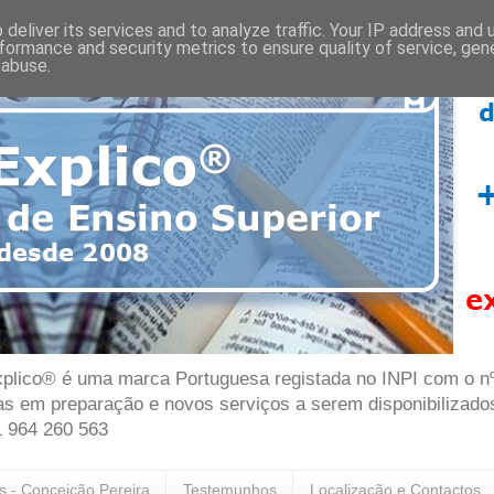
deliver its services and to analyze traffic. Your IP address and
formance and security metrics to ensure quality of service, ge
 abuse.
plico® é uma marca Portuguesa registada no INPI com o nº 7
as em preparação e novos serviços a serem disponibilizado
1 964 260 563
as - Conceição Pereira
Testemunhos
Localização e Contactos