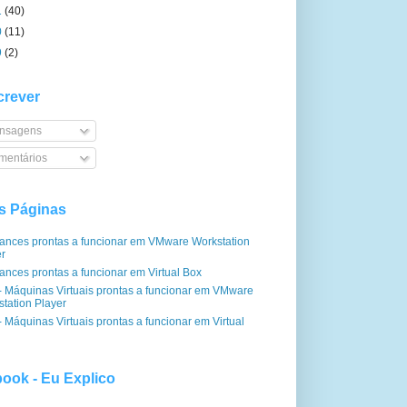
1
(40)
0
(11)
9
(2)
rever
nsagens
entários
s Páginas
iances prontas a funcionar em VMware Workstation
er
ances prontas a funcionar em Virtual Box
- Máquinas Virtuais prontas a funcionar em VMware
tation Player
 Máquinas Virtuais prontas a funcionar em Virtual
ook - Eu Explico