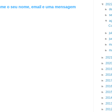
▼
202
e-me o seu nome, email e uma mensagem
►
d
►
s
▼
a
Co
►
j
►
j
►
m
►
m
►
202
►
202
►
201
►
201
►
201
►
201
►
201
►
201
►
201
►
201