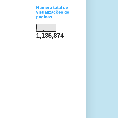
Número total de
visualizações de
páginas
1,135,874