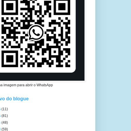
na imagem para abrir o WhatsApp
vo do blogue
6
(11)
5
(81)
4
(48)
3
(59)