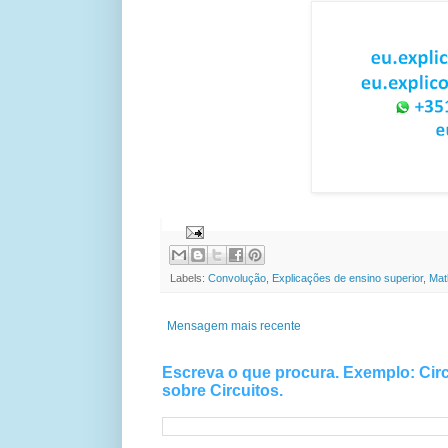
EuExplico Eu Explico Explic
Labels:
Convolução
,
Explicações de ensino superior
,
Mat
Mensagem mais recente
Escreva o que procura. Exemplo: Circ
sobre Circuitos.