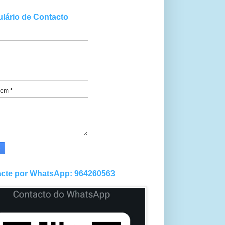
lário de Contacto
gem
*
cte por WhatsApp: 964260563