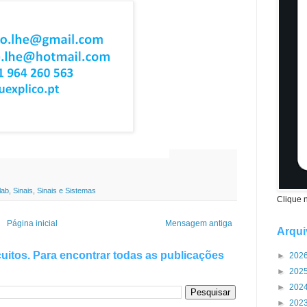
ações de Ensino
Superior
lab
,
Sinais
,
Sinais e Sistemas
Clique 
Página inicial
Mensagem antiga
Arqui
uitos. Para encontrar todas as publicações
►
202
►
202
►
202
►
202