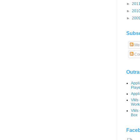
►
201
►
201
►
200
Subsc
Me
Com
Outra
Appl
Play
Appli
VMs 
Works
VMs -
Box
Faceb