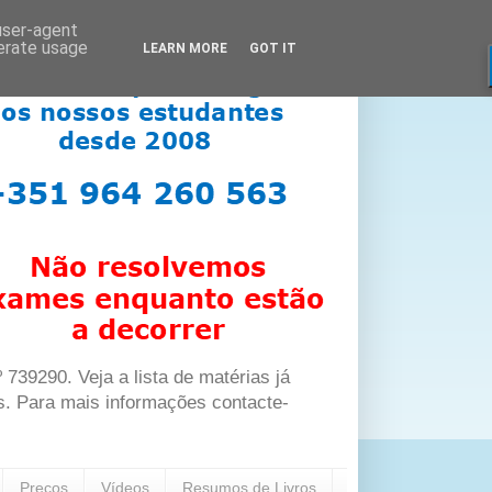
 user-agent
nerate usage
LEARN MORE
GOT IT
39290. Veja a lista de matérias já
s. Para mais informações contacte-
Preços
Vídeos
Resumos de Livros