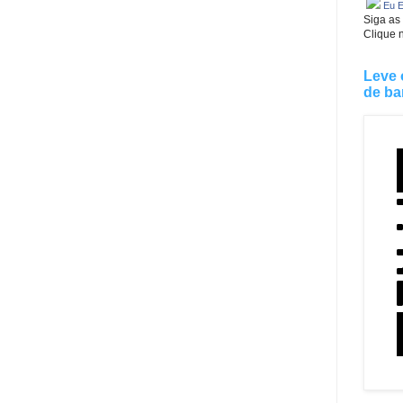
Eu E
Siga as
Clique 
Leve 
de ba