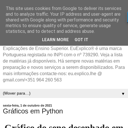
This site uses cookies from Google to deliver its services
and to analyze traffic. Your IP address and user-agent are
shared with Google along with performance and security
metrics to ensure quality of service, generate usage
statistics, and to detect and address abuse.
LEARN MORE
GOT IT
Explicações de Ensino Superior. EuExplico® é uma marca
Portuguesa registada no INPI com o nº 739290. Veja a lista
de matérias já disponíveis. Há sempre novas matérias em
preparação e novos serviços a serem disponibilizados. Para
mais informações contacte-nos: eu.explico.lhe @
gmail.com/+351 964 260 563
▼
sexta-feira, 1 de outubro de 2021
Gráficos em Python
Gráfico do seno desenhado em