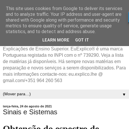
This site uses cookies from Google to deliver its services
and to analyze traffic. Your IP address and user-agent are
shared with Google along with performance and security
metrics to ensure quality of service, generate usage
statistics, and to detect and address abuse.
LEARN MORE
GOT IT
Explicações de Ensino Superior. EuExplico® é uma marca
Portuguesa registada no INPI com o nº 739290. Veja a lista
de matérias já disponíveis. Há sempre novas matérias em
preparação e novos serviços a serem disponibilizados. Para
mais informações contacte-nos: eu.explico.lhe @
gmail.com/+351 964 260 563
▼
terça-feira, 24 de agosto de 2021
Sinais e Sistemas
Obtenção do espectro de