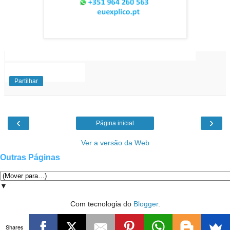
EuExplico Eu Explico Explicações de
Ensino
Superior
Partilhar
‹
›
Página inicial
Ver a versão da Web
Outras Páginas
▼
Com tecnologia do
Blogger
.
Shares