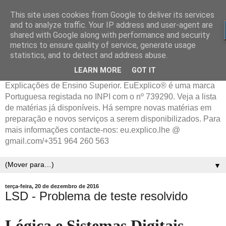
This site uses cookies from Google to deliver its services
and to analyze traffic. Your IP address and user-agent are
shared with Google along with performance and security
metrics to ensure quality of service, generate usage
statistics, and to detect and address abuse.
LEARN MORE
GOT IT
Explicações de Ensino Superior. EuExplico® é uma marca
Portuguesa registada no INPI com o nº 739290. Veja a lista
de matérias já disponíveis. Há sempre novas matérias em
preparação e novos serviços a serem disponibilizados. Para
mais informações contacte-nos: eu.explico.lhe @
gmail.com/+351 964 260 563
▼
terça-feira, 20 de dezembro de 2016
LSD - Problema de teste resolvido
Lógica e Sistemas Digitais