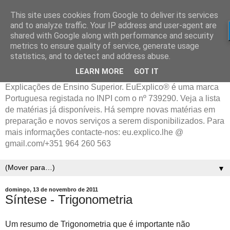
This site uses cookies from Google to deliver its services
and to analyze traffic. Your IP address and user-agent are
shared with Google along with performance and security
metrics to ensure quality of service, generate usage
statistics, and to detect and address abuse.
LEARN MORE
GOT IT
Explicações de Ensino Superior. EuExplico® é uma marca
Portuguesa registada no INPI com o nº 739290. Veja a lista
de matérias já disponíveis. Há sempre novas matérias em
preparação e novos serviços a serem disponibilizados. Para
mais informações contacte-nos: eu.explico.lhe @
gmail.com/+351 964 260 563
▼
domingo, 13 de novembro de 2011
Síntese - Trigonometria
Um resumo de Trigonometria que é importante não