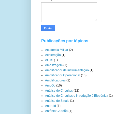
Publicações por tópicos
Academia Militar
(2)
Aceleração
(1)
ACTS
(1)
Amostragem
(1)
Amplificador de instrumentação
(1)
Amplificador Operacional
(10)
Amplificadores
(2)
AmpOp
(10)
Análise de Circuitos
(22)
Análise de Circuitos e introdução à Eletrónica
(1)
Análise de Sinais
(1)
Android
(1)
António Gedeão
(1)