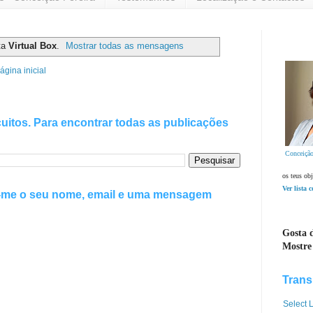
ta
Virtual Box
.
Mostrar todas as mensagens
ágina inicial
uitos. Para encontrar todas as publicações
Conceição
os teus obj
Ver lista 
e-me o seu nome, email e uma mensagem
Gosta d
Mostre
Trans
Select