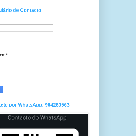
lário de Contacto
gem
*
cte por WhatsApp: 964260563