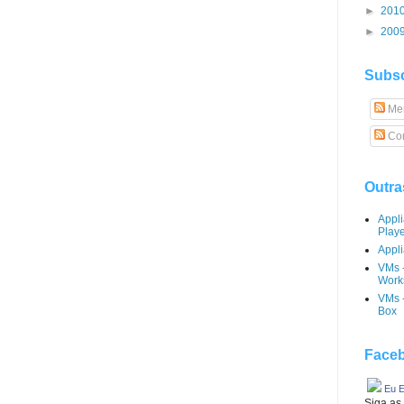
►
201
►
200
Subsc
Me
Com
Outra
Appl
Play
Appli
VMs 
Works
VMs -
Box
Faceb
Eu E
Siga as