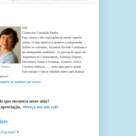
Olá!
Chamo-me Conceição Pereira.
Faço tutoria e dou explicações de ensino superior
online. O meu objetivo é ajudar-te a compreender
melhor os conteúdos, esclarecer dúvidas e melhorar o
teu desempenho académico. Se precisas de apoio em
Arquitetura de Computadores, Sistemas Digitais,
Electrónica, Sinais e Sistemas, Controlo, Física,
 Pereira
Circuitos Elétricos, ..., estou aqui para te ajudar.
Fala comigo e vamos trabalhar juntos para alcançar
etivos!
completa de matérias que ensino
o que encontra neste sítio?
 apreciação,
ofereça-me um café
late
 Language
▼