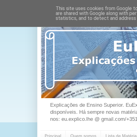
This site uses cookies from Google to 
are shared with Google along with per
statistics, and to detect and address
Explicações de Ensino Superior. EuEx
disponíveis. Há sempre novas matéri
nos: eu.explico.lhe @ gmail.com/+35
Principal
Quem somos
Lista de Matéri