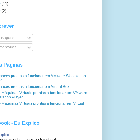
0
(11)
9
(2)
rever
nsagens
entários
s Páginas
iances prontas a funcionar em VMware Workstation
er
ances prontas a funcionar em Virtual Box
- Máquinas Virtuais prontas a funcionar em VMware
tation Player
 Máquinas Virtuais prontas a funcionar em Virtual
ook - Eu Explico
xplico
 nossas publicações no Facebook