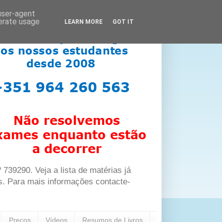
 user-agent
nerate usage
LEARN MORE
GOT IT
39290. Veja a lista de matérias já
s. Para mais informações contacte-
Preços
Vídeos
Resumos de Livros