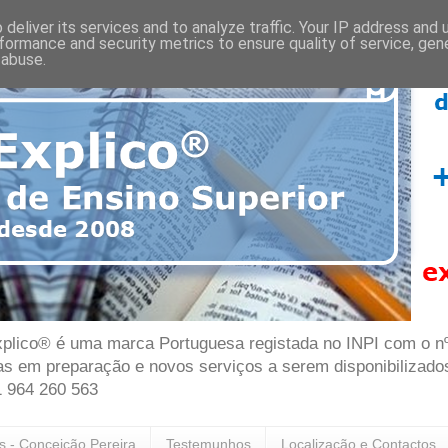
deliver its services and to analyze traffic. Your IP address and
formance and security metrics to ensure quality of service, ge
 abuse.
plico® é uma marca Portuguesa registada no INPI com o nº 7
as em preparação e novos serviços a serem disponibilizado
1 964 260 563
as - Conceição Pereira
Testemunhos
Localização e Contactos