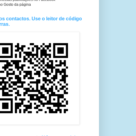
no Gosto da página
os contactos. Use o leitor de código
rras.