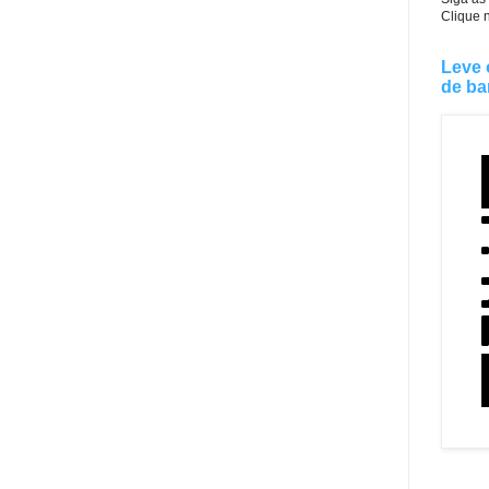
Clique 
Leve 
de ba