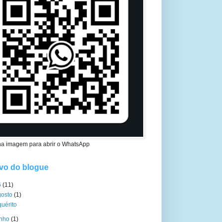
na imagem para abrir o WhatsApp
vo do blogue
6
(11)
gosto
(1)
quérito
unho
(1)