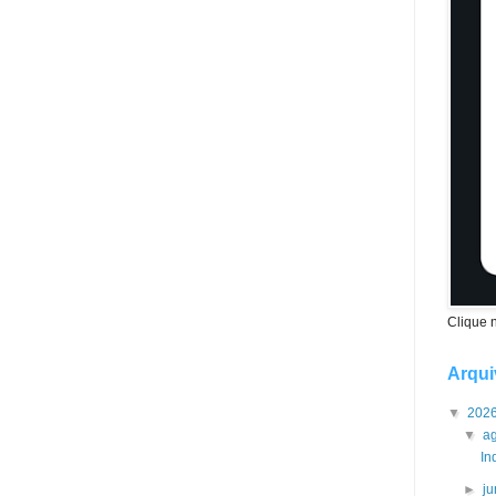
Clique 
Arqui
▼
202
▼
a
In
►
j