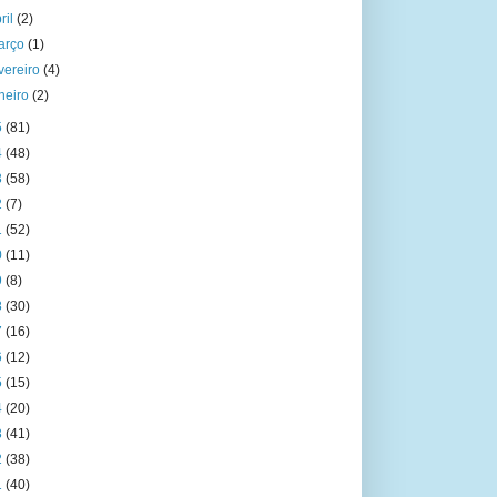
ril
(2)
arço
(1)
vereiro
(4)
aneiro
(2)
5
(81)
4
(48)
3
(58)
2
(7)
1
(52)
0
(11)
9
(8)
8
(30)
7
(16)
6
(12)
5
(15)
4
(20)
3
(41)
2
(38)
1
(40)