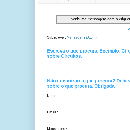
Nenhuma mensagem com a etique
P
Subscrever:
Mensagens (Atom)
Escreva o que procura. Exemplo: Circ
sobre Circuitos.
Não encontrou o que procura? Deix
sobre o que procura. Obrigada
Nome
Email
*
Mensagem
*