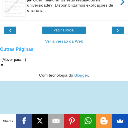
›
🎓 Quer melhorar os seus resultados na
universidade? Disponibilizamos explicações de
ensino s...
‹
›
Página inicial
Ver a versão da Web
Outras Páginas
▼
Com tecnologia do
Blogger
.
Shares