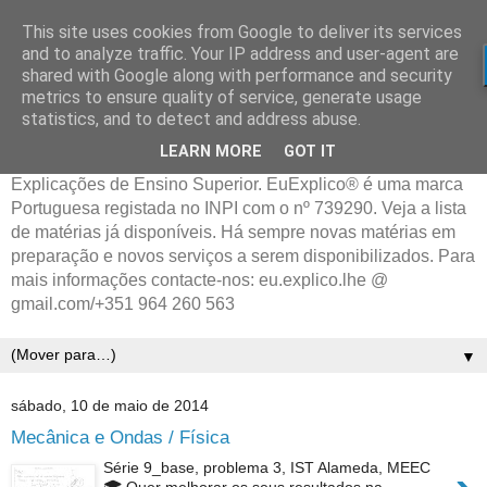
This site uses cookies from Google to deliver its services
and to analyze traffic. Your IP address and user-agent are
shared with Google along with performance and security
metrics to ensure quality of service, generate usage
statistics, and to detect and address abuse.
LEARN MORE
GOT IT
Explicações de Ensino Superior. EuExplico® é uma marca
Portuguesa registada no INPI com o nº 739290. Veja a lista
de matérias já disponíveis. Há sempre novas matérias em
preparação e novos serviços a serem disponibilizados. Para
mais informações contacte-nos: eu.explico.lhe @
gmail.com/+351 964 260 563
▼
sábado, 10 de maio de 2014
Mecânica e Ondas / Física
Série 9_base, problema 3, IST Alameda, MEEC