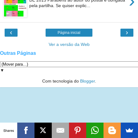
›
DE 2013 Parabéns ao autor do postal e obrigada
pela partilha. Se quiser explic...
‹
›
Página inicial
Ver a versão da Web
Outras Páginas
▼
Com tecnologia do
Blogger
.
Shares