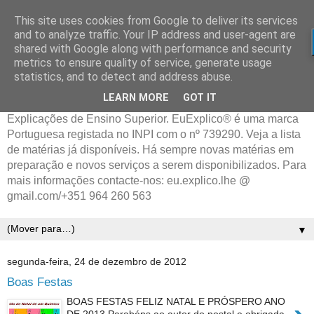
This site uses cookies from Google to deliver its services
and to analyze traffic. Your IP address and user-agent are
shared with Google along with performance and security
metrics to ensure quality of service, generate usage
statistics, and to detect and address abuse.
LEARN MORE
GOT IT
Explicações de Ensino Superior. EuExplico® é uma marca
Portuguesa registada no INPI com o nº 739290. Veja a lista
de matérias já disponíveis. Há sempre novas matérias em
preparação e novos serviços a serem disponibilizados. Para
mais informações contacte-nos: eu.explico.lhe @
gmail.com/+351 964 260 563
▼
segunda-feira, 24 de dezembro de 2012
Boas Festas
BOAS FESTAS FELIZ NATAL E PRÓSPERO ANO