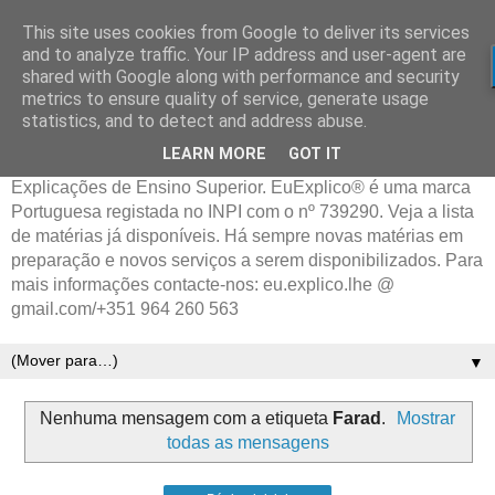
This site uses cookies from Google to deliver its services
and to analyze traffic. Your IP address and user-agent are
shared with Google along with performance and security
metrics to ensure quality of service, generate usage
statistics, and to detect and address abuse.
LEARN MORE
GOT IT
Explicações de Ensino Superior. EuExplico® é uma marca
Portuguesa registada no INPI com o nº 739290. Veja a lista
de matérias já disponíveis. Há sempre novas matérias em
preparação e novos serviços a serem disponibilizados. Para
mais informações contacte-nos: eu.explico.lhe @
gmail.com/+351 964 260 563
▼
Nenhuma mensagem com a etiqueta
Farad
.
Mostrar
todas as mensagens